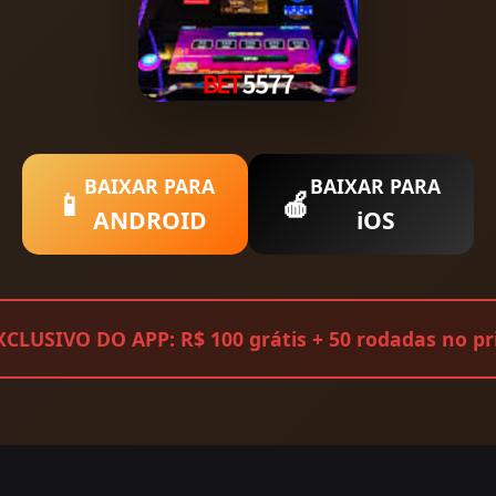
BAIXAR PARA
BAIXAR PARA
📱
🍎
ANDROID
iOS
CLUSIVO DO APP:
R$ 100 grátis + 50 rodadas no pr