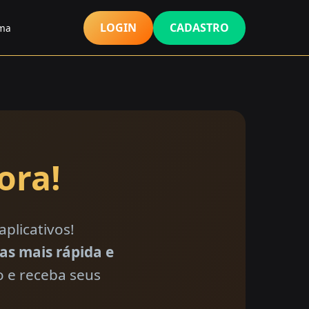
LOGIN
CADASTRO
rma
ora!
aplicativos!
as mais rápida e
o e receba seus