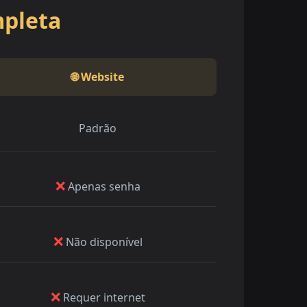
mpleta
🌐 Website
Padrão
❌
Apenas senha
❌
Não disponível
❌
Requer internet