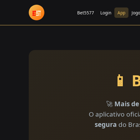
Bet5577
Login
App
Jog
📱 
🚀
Mais de
O aplicativo ofi
segura
do Bras