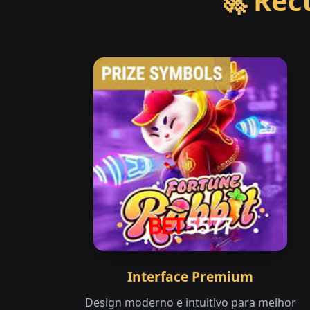
🚀 Rec
Interface Premium
Design moderno e intuitivo para melhor