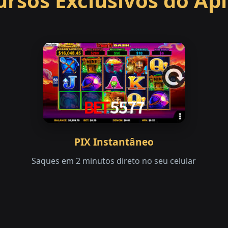
ursos Exclusivos do Apl
PIX Instantâneo
Saques em 2 minutos direto no seu celular