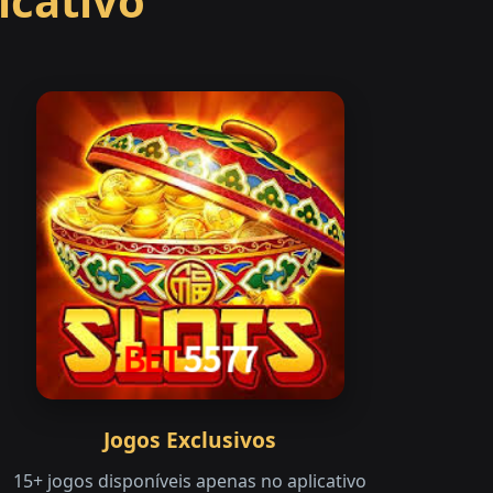
icativo
Jogos Exclusivos
15+ jogos disponíveis apenas no aplicativo