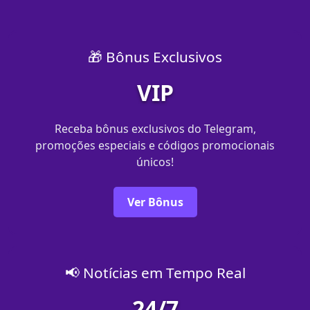
🎁 Bônus Exclusivos
VIP
Receba bônus exclusivos do Telegram,
promoções especiais e códigos promocionais
únicos!
Ver Bônus
📢 Notícias em Tempo Real
24/7