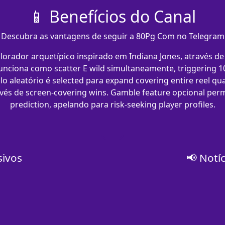
📱 Benefícios do Canal
Descubra as vantagens de seguir a 80Pg Com no Telegram
xplorador arquetípico inspirado em Indiana Jones, através 
 funciona como scatter E wild simultaneamente, triggering
o aleatório é selected para expand covering entire reel 
és de screen-covering wins. Gamble feature opcional permi
prediction, apelando para risk-seeking player profiles.
sivos
📢 Notí