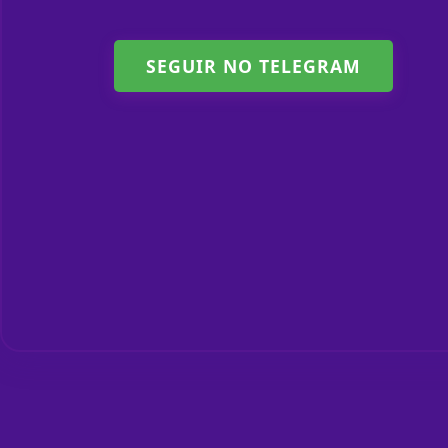
SEGUIR NO TELEGRAM