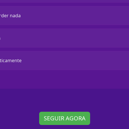
erder nada
a
aticamente
SEGUIR AGORA