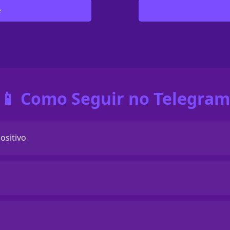
e
📱 Como Seguir no Telegram
ositivo