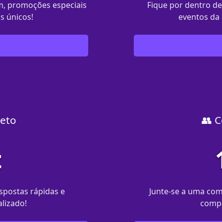
m, promoções especiais
Fique por dentro d
s únicos!
eventos da
reto
👥 
t
espostas rápidas e
Junte-se a uma com
lizado!
compa