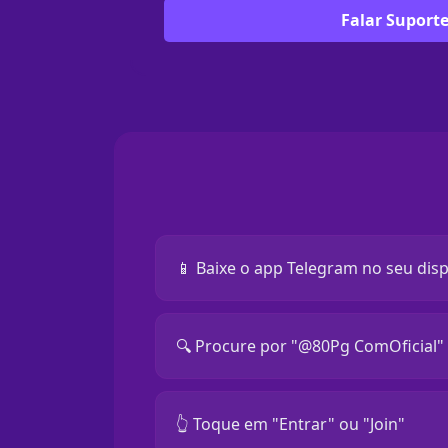
Falar Suport
📱 Baixe o app Telegram no seu disp
🔍 Procure por "@80Pg ComOficial"
👆 Toque em "Entrar" ou "Join"