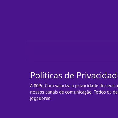
Políticas de Privacida
A 80Pg Com valoriza a privacidade de seus
nossos canais de comunicação. Todos os dad
jogadores.