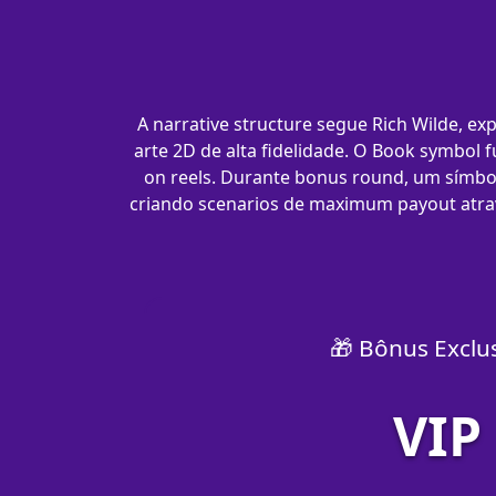
A narrative structure segue Rich Wilde, e
arte 2D de alta fidelidade. O Book symbol
on reels. Durante bonus round, um símbol
criando scenarios de maximum payout atrav
🎁 Bônus Exclu
VIP