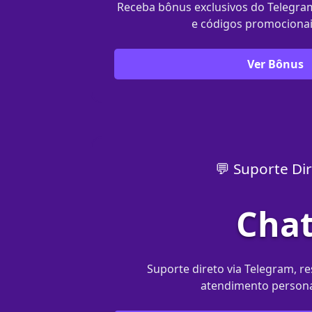
Receba bônus exclusivos do Telegra
e códigos promocionai
Ver Bônus
💬 Suporte Di
Cha
Suporte direto via Telegram, r
atendimento persona