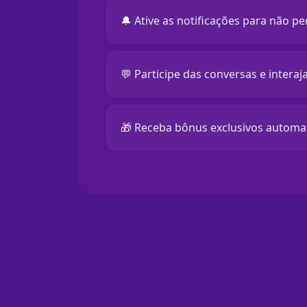
🔔 Ative as notificações para não p
💬 Participe das conversas e interaj
🎁 Receba bônus exclusivos autom