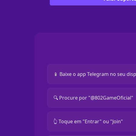
📱 Baixe o app Telegram no seu disp
🔍 Procure por "@802GameOficial"
👆 Toque em "Entrar" ou "Join"