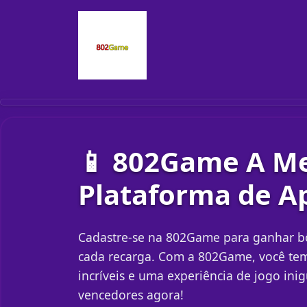
📱 802Game A M
Plataforma de A
Cadastre-se na 802Game para ganhar b
cada recarga. Com a 802Game, você te
incríveis e uma experiência de jogo inig
vencedores agora!