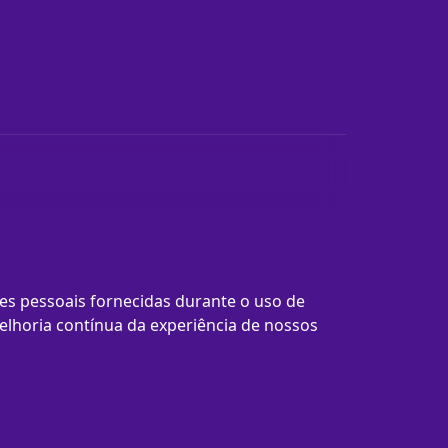
es pessoais fornecidas durante o uso de
elhoria contínua da experiência de nossos