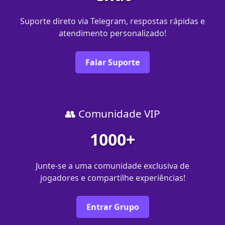
Suporte direto via Telegram, respostas rápidas e
atendimento personalizado!
Falar Suporte
👥 Comunidade VIP
1000+
Junte-se a uma comunidade exclusiva de
jogadores e compartilhe experiências!
Entrar Grupo