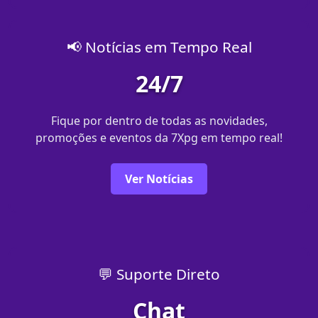
📢 Notícias em Tempo Real
24/7
Fique por dentro de todas as novidades,
promoções e eventos da 7Xpg em tempo real!
Ver Notícias
💬 Suporte Direto
Chat