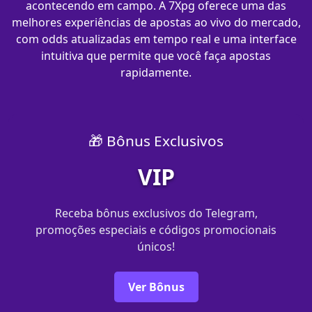
acontecendo em campo. A 7Xpg oferece uma das
melhores experiências de apostas ao vivo do mercado,
com odds atualizadas em tempo real e uma interface
intuitiva que permite que você faça apostas
rapidamente.
🎁 Bônus Exclusivos
VIP
Receba bônus exclusivos do Telegram,
promoções especiais e códigos promocionais
únicos!
Ver Bônus