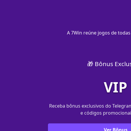
A 7Win reúne jogos de todas
🎁 Bônus Exclu
VIP
Receba bônus exclusivos do Telegra
e códigos promocionai
Ver Bônus