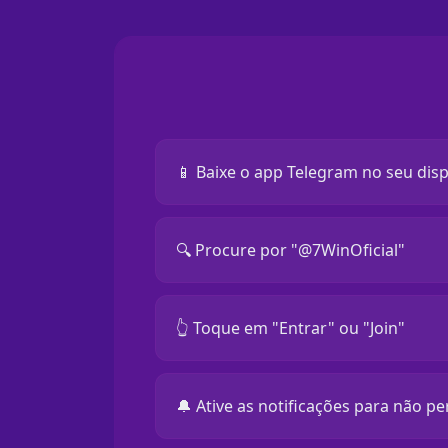
📱 Baixe o app Telegram no seu disp
🔍 Procure por "@7WinOficial"
👆 Toque em "Entrar" ou "Join"
🔔 Ative as notificações para não p