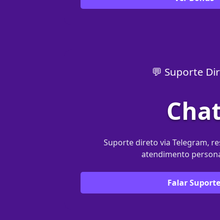
💬 Suporte Di
Cha
Suporte direto via Telegram, r
atendimento persona
Falar Suport