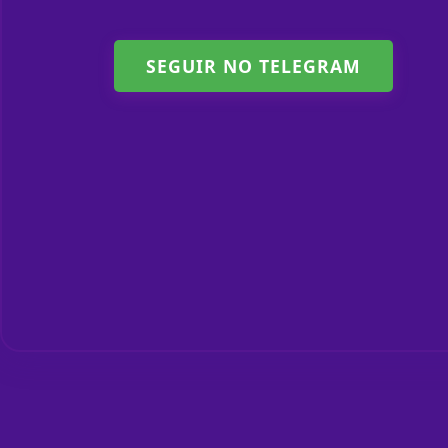
SEGUIR NO TELEGRAM