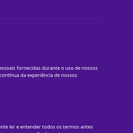
essoais fornecidas durante o uso de nossos
 contínua da experiência de nossos
nte ler e entender todos os termos antes