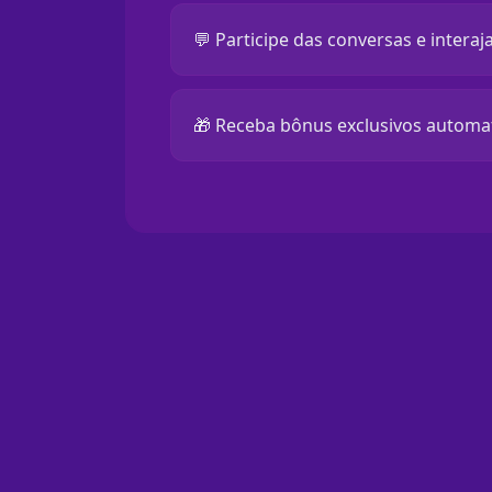
💬 Participe das conversas e interaj
🎁 Receba bônus exclusivos autom