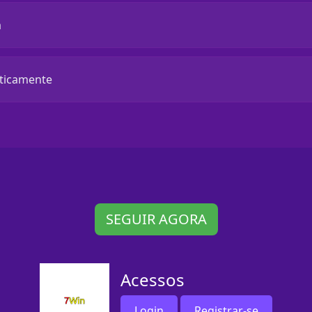
a
aticamente
SEGUIR AGORA
Acessos
Login
Registrar-se