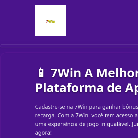
📱 7Win A Melho
Plataforma de A
Cadastre-se na 7Win para ganhar bônus
recarga. Com a 7Win, você tem acesso a
uma experiência de jogo inigualável. J
agora!