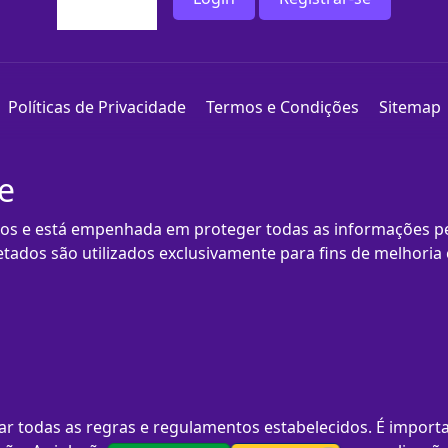
Políticas de Privacidade
Termos e Condições
Sitemap
de
rios e está empenhada em proteger todas as informações p
tados são utilizados exclusivamente para fins de melhoria
 todas as regras e regulamentos estabelecidos. É importa