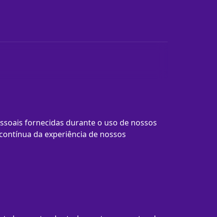
essoais fornecidas durante o uso de nossos
 contínua da experiência de nossos