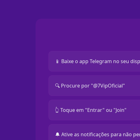
📱 Baixe o app Telegram no seu disp
🔍 Procure por "@7VipOficial"
👆 Toque em "Entrar" ou "Join"
🔔 Ative as notificações para não p