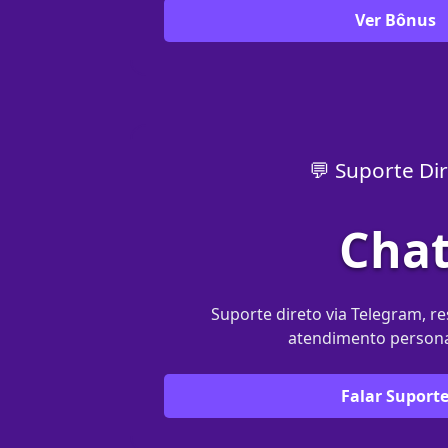
Ver Bônus
💬 Suporte Di
Cha
Suporte direto via Telegram, r
atendimento persona
Falar Suport