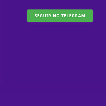
SEGUIR NO TELEGRAM