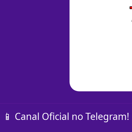
📱 Canal Oficial no Telegram!