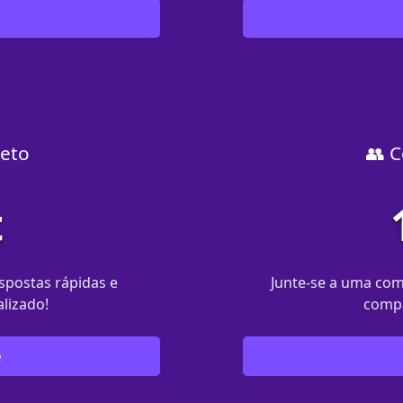
reto
👥 
t
espostas rápidas e
Junte-se a uma com
lizado!
compa
e