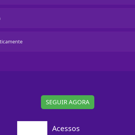
a
aticamente
SEGUIR AGORA
Acessos