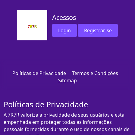
Acessos
Login
Registrar-se
Políticas de Privacidade
Termos e Condições
Sitemap
Políticas de Privacidade
A 7R7R valoriza a privacidade de seus usuários e está
empenhada em proteger todas as informações
pessoais fornecidas durante o uso de nossos canais de