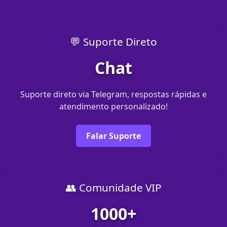
💬 Suporte Direto
Chat
Suporte direto via Telegram, respostas rápidas e
atendimento personalizado!
Falar Suporte
👥 Comunidade VIP
1000+