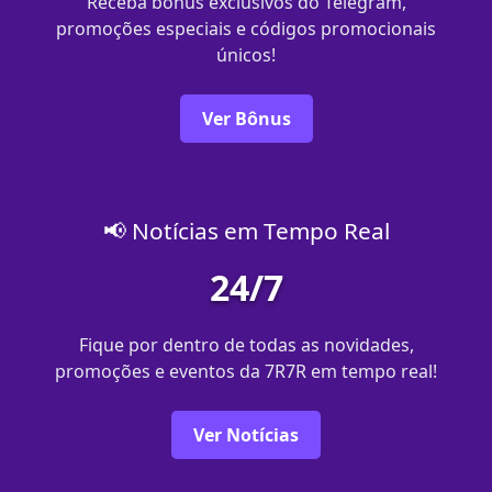
Receba bônus exclusivos do Telegram,
promoções especiais e códigos promocionais
únicos!
Ver Bônus
📢 Notícias em Tempo Real
24/7
Fique por dentro de todas as novidades,
promoções e eventos da 7R7R em tempo real!
Ver Notícias