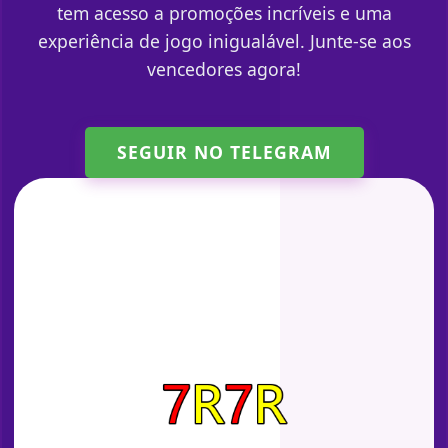
tem acesso a promoções incríveis e uma
experiência de jogo inigualável. Junte-se aos
vencedores agora!
SEGUIR NO TELEGRAM