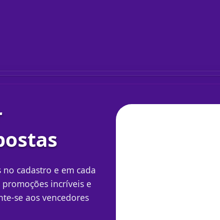
r
postas
 no cadastro e em cada
 promoções incríveis e
unte-se aos vencedores