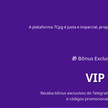
A plataforma 7Cpg é justa e imparcial, pro
🎁 Bônus Exclu
VIP
Receba bônus exclusivos do Telegra
e códigos promocionai