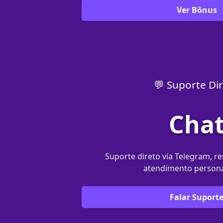
Ver Bônus
💬 Suporte Di
Cha
Suporte direto via Telegram, r
atendimento persona
Falar Suport