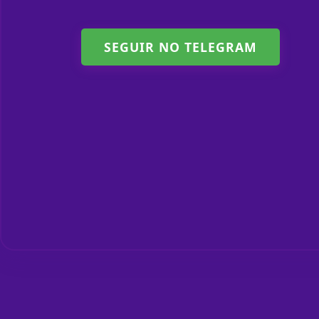
SEGUIR NO TELEGRAM