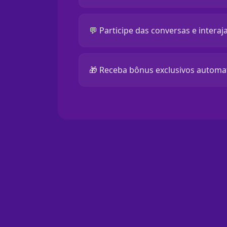
💬 Participe das conversas e interaj
🎁 Receba bônus exclusivos autom