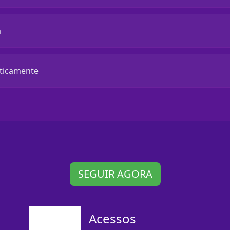
a
aticamente
SEGUIR AGORA
Acessos