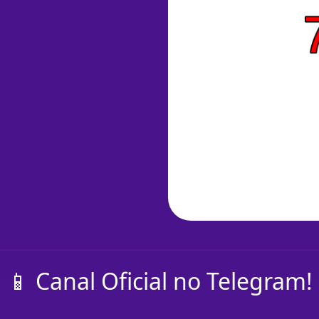
📱 Canal Oficial no Telegram!