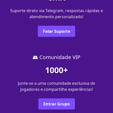
Suporte direto via Telegram, respostas rápidas e
atendimento personalizado!
Falar Suporte
👥 Comunidade VIP
1000+
Junte-se a uma comunidade exclusiva de
jogadores e compartilhe experiências!
Entrar Grupo