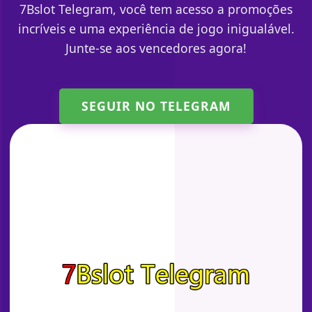
7Bslot Telegram, você tem acesso a promoções
incríveis e uma experiência de jogo inigualável.
Junte-se aos vencedores agora!
SEGUIR NO TELEGRAM