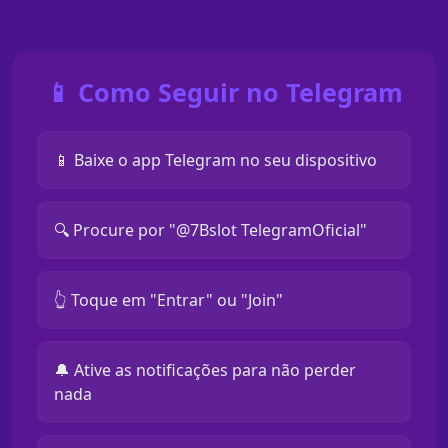
📱 Como Seguir no Telegram
📱 Baixe o app Telegram no seu dispositivo
🔍 Procure por "@7Bslot TelegramOficial"
👆 Toque em "Entrar" ou "Join"
🔔 Ative as notificações para não perder
nada