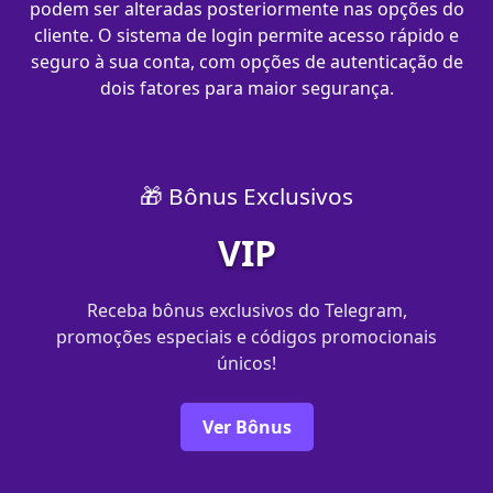
podem ser alteradas posteriormente nas opções do
cliente. O sistema de login permite acesso rápido e
seguro à sua conta, com opções de autenticação de
dois fatores para maior segurança.
🎁 Bônus Exclusivos
VIP
Receba bônus exclusivos do Telegram,
promoções especiais e códigos promocionais
únicos!
Ver Bônus