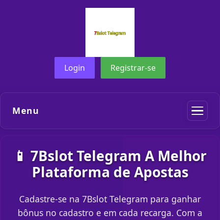
Login
Registrar-se
Menu
📱 7Bslot Telegram A Melhor
Plataforma de Apostas
Cadastre-se na 7Bslot Telegram para ganhar
bônus no cadastro e em cada recarga. Com a