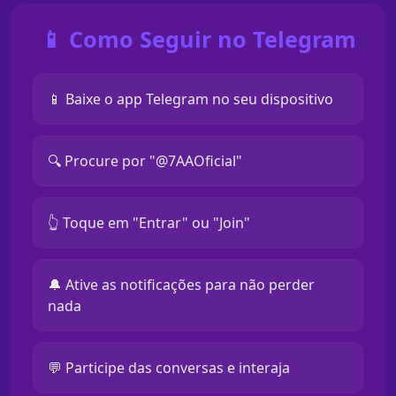
📱 Como Seguir no Telegram
📱 Baixe o app Telegram no seu dispositivo
🔍 Procure por "@7AAOficial"
👆 Toque em "Entrar" ou "Join"
🔔 Ative as notificações para não perder
nada
💬 Participe das conversas e interaja