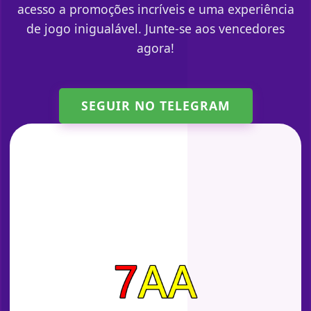
acesso a promoções incríveis e uma experiência
de jogo inigualável. Junte-se aos vencedores
agora!
SEGUIR NO TELEGRAM