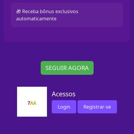
🎁 Receba bônus exclusivos
automaticamente
SEGUIR AGORA
Acessos
Login
Registrar-se