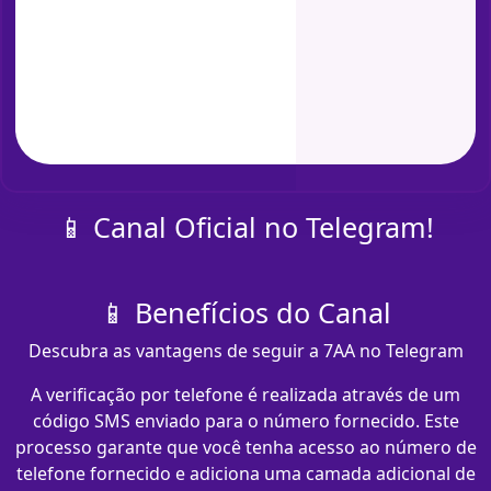
📱 Canal Oficial no Telegram!
📱 Benefícios do Canal
Descubra as vantagens de seguir a 7AA no Telegram
A verificação por telefone é realizada através de um
código SMS enviado para o número fornecido. Este
processo garante que você tenha acesso ao número de
telefone fornecido e adiciona uma camada adicional de