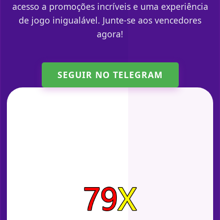
acesso a promoções incríveis e uma experiência
de jogo inigualável. Junte-se aos vencedores
agora!
SEGUIR NO TELEGRAM