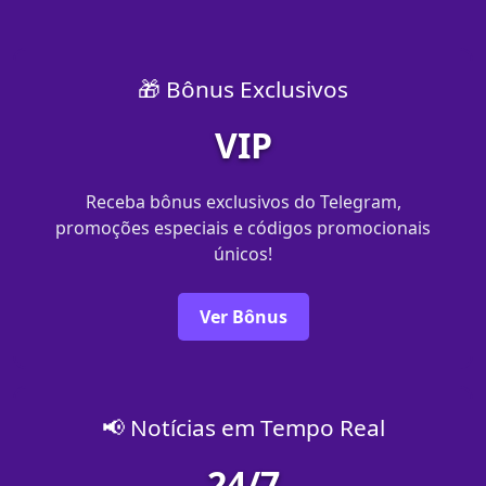
🎁 Bônus Exclusivos
VIP
Receba bônus exclusivos do Telegram,
promoções especiais e códigos promocionais
únicos!
Ver Bônus
📢 Notícias em Tempo Real
24/7