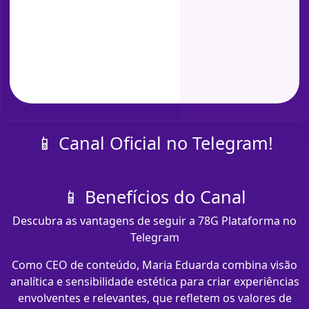
📱 Canal Oficial no Telegram!
📱 Benefícios do Canal
Descubra as vantagens de seguir a 78G Plataforma no
Telegram
Como CEO de conteúdo, Maria Eduarda combina visão
analítica e sensibilidade estética para criar experiências
envolventes e relevantes, que refletem os valores de