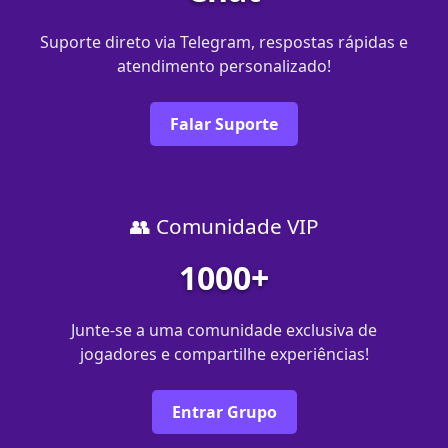
Suporte direto via Telegram, respostas rápidas e
atendimento personalizado!
Falar Suporte
👥 Comunidade VIP
1000+
Junte-se a uma comunidade exclusiva de
jogadores e compartilhe experiências!
Entrar Grupo