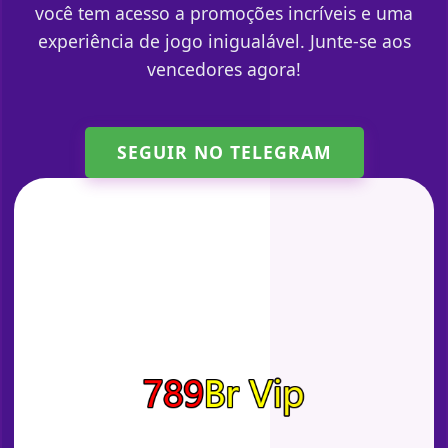
você tem acesso a promoções incríveis e uma
experiência de jogo inigualável. Junte-se aos
vencedores agora!
SEGUIR NO TELEGRAM