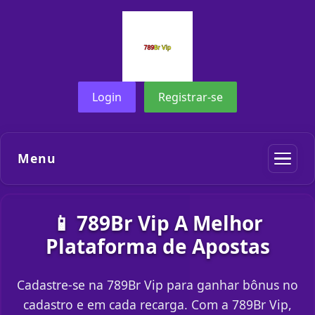
Login
Registrar-se
Menu
📱 789Br Vip A Melhor
Plataforma de Apostas
Cadastre-se na 789Br Vip para ganhar bônus no
cadastro e em cada recarga. Com a 789Br Vip,