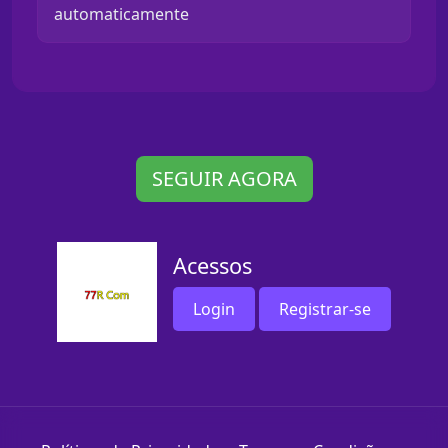
automaticamente
SEGUIR AGORA
Acessos
Login
Registrar-se