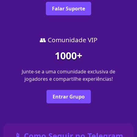
Falar Suporte
👥 Comunidade VIP
1000+
Junte-se a uma comunidade exclusiva de
jogadores e compartilhe experiências!
Entrar Grupo
📱 Como Seguir no Telegram