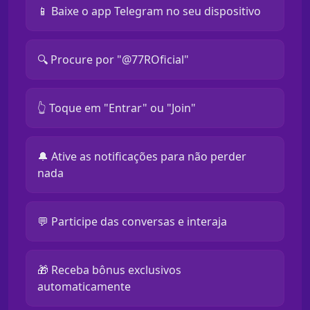
📱 Baixe o app Telegram no seu dispositivo
🔍 Procure por "@77ROficial"
👆 Toque em "Entrar" ou "Join"
🔔 Ative as notificações para não perder
nada
💬 Participe das conversas e interaja
🎁 Receba bônus exclusivos
automaticamente