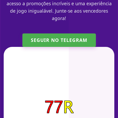
acesso a promoções incríveis e uma experiência
de jogo inigualável. Junte-se aos vencedores
agora!
SEGUIR NO TELEGRAM