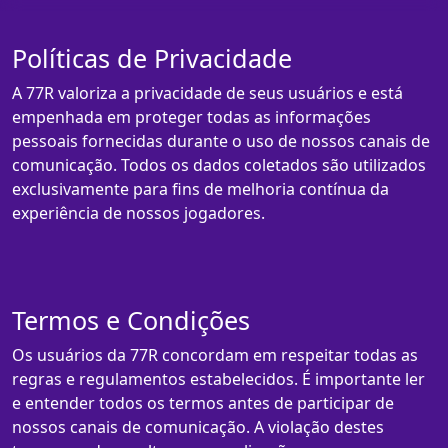
Políticas de Privacidade
A 77R valoriza a privacidade de seus usuários e está
empenhada em proteger todas as informações
pessoais fornecidas durante o uso de nossos canais de
comunicação. Todos os dados coletados são utilizados
exclusivamente para fins de melhoria contínua da
experiência de nossos jogadores.
Termos e Condições
Os usuários da 77R concordam em respeitar todas as
regras e regulamentos estabelecidos. É importante ler
e entender todos os termos antes de participar de
nossos canais de comunicação. A violação destes