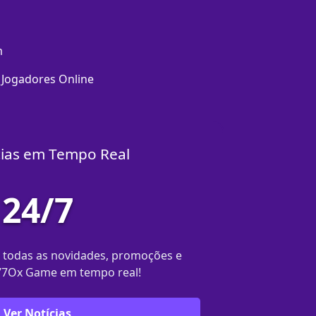
m
 Jogadores Online
cias em Tempo Real
24/7
e todas as novidades, promoções e
77Ox Game em tempo real!
Ver Notícias