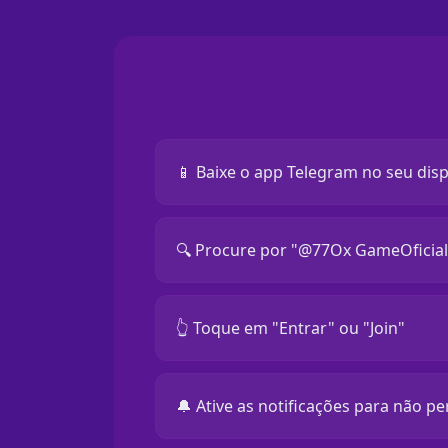
📱 Baixe o app Telegram no seu disp
🔍 Procure por "@77Ox GameOficial
👆 Toque em "Entrar" ou "Join"
🔔 Ative as notificações para não p