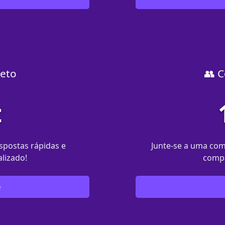
reto
👥 
t
espostas rápidas e
Junte-se a uma com
lizado!
compa
e