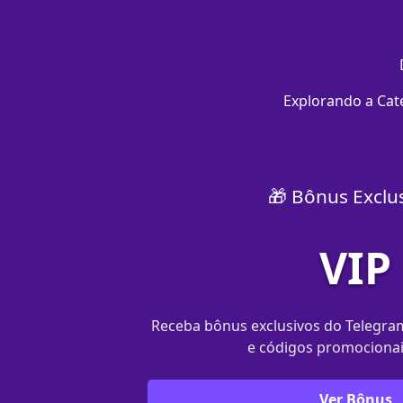
Explorando a Cat
🎁 Bônus Exclu
VIP
Receba bônus exclusivos do Telegra
e códigos promocionai
Ver Bônus