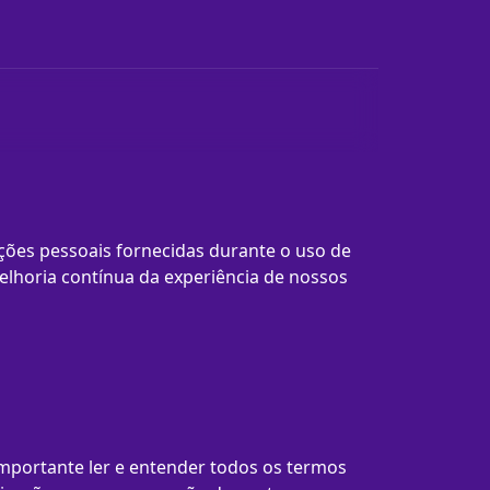
ções pessoais fornecidas durante o uso de
elhoria contínua da experiência de nossos
mportante ler e entender todos os termos