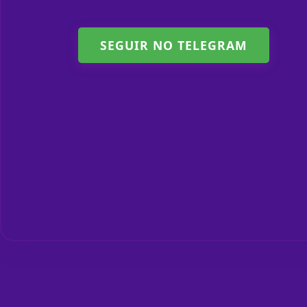
SEGUIR NO TELEGRAM