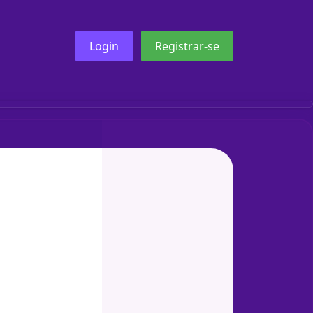
Login
Registrar-se