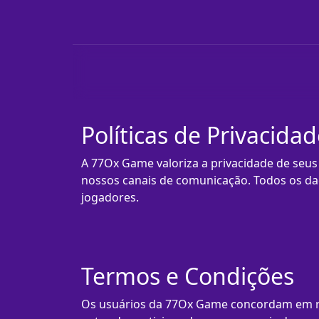
Políticas de Privacida
A 77Ox Game valoriza a privacidade de seu
nossos canais de comunicação. Todos os dad
jogadores.
Termos e Condições
Os usuários da 77Ox Game concordam em res