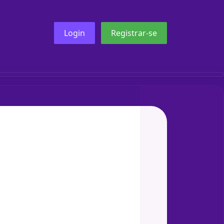
Login
Registrar-se