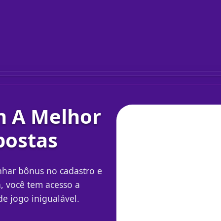
n A Melhor
postas
nhar bônus no cadastro e
, você tem acesso a
e jogo inigualável.