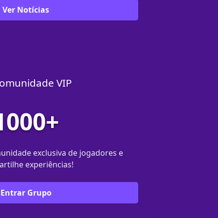
Ver Notícias
Comunidade VIP
1000+
unidade exclusiva de jogadores e
rtilhe experiências!
Entrar Grupo