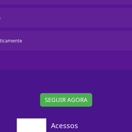
a
aticamente
SEGUIR AGORA
Acessos