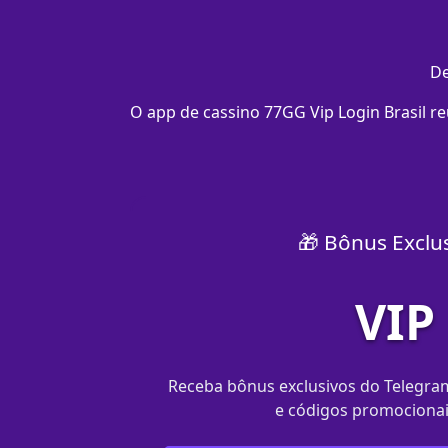
De
O app de cassino 77GG Vip Login Brasil r
🎁 Bônus Exclu
VIP
Receba bônus exclusivos do Telegra
e códigos promocionai