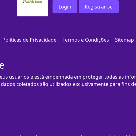
Login
Registrar-se
Políticas de Privacidade
Termos e Condições
Sitemap
de
 seus usuários e está empenhada em proteger todas as inf
dados coletados são utilizados exclusivamente para fins d