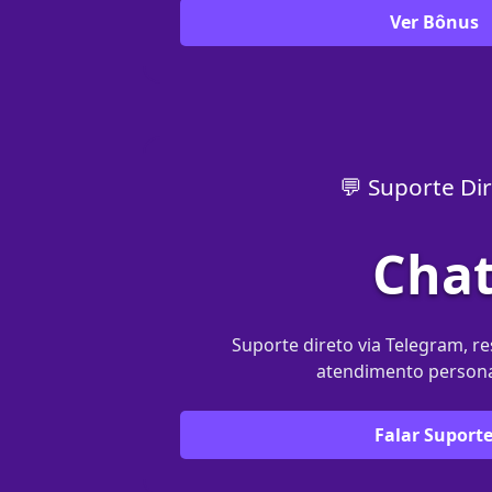
Ver Bônus
💬 Suporte Di
Cha
Suporte direto via Telegram, r
atendimento persona
Falar Suport