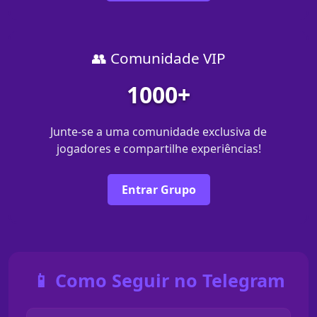
👥 Comunidade VIP
1000+
Junte-se a uma comunidade exclusiva de
jogadores e compartilhe experiências!
Entrar Grupo
📱 Como Seguir no Telegram