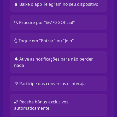
📱 Baixe o app Telegram no seu dispositivo
🔍 Procure por "@77GGOficial"
👆 Toque em "Entrar" ou "Join"
🔔 Ative as notificações para não perder
nada
💬 Participe das conversas e interaja
🎁 Receba bônus exclusivos
automaticamente