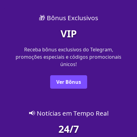
🎁 Bônus Exclusivos
VIP
Receba bônus exclusivos do Telegram,
promoções especiais e códigos promocionais
únicos!
Ver Bônus
📢 Notícias em Tempo Real
24/7