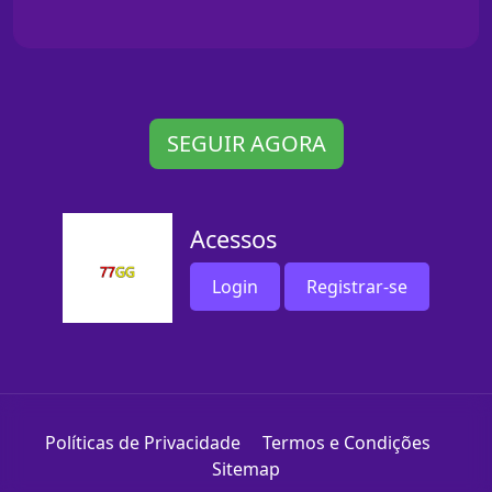
SEGUIR AGORA
Acessos
Login
Registrar-se
Políticas de Privacidade
Termos e Condições
Sitemap