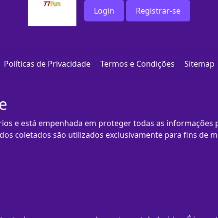
Login
Registrar-se
Políticas de Privacidade
Termos e Condições
Sitemap
de
ários e está empenhada em proteger todas as informações 
os coletados são utilizados exclusivamente para fins de m