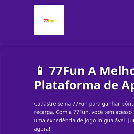
📱 77Fun A Melh
Plataforma de A
Cadastre-se na 77Fun para ganhar bônu
recarga. Com a 77Fun, você tem acesso 
uma experiência de jogo inigualável. J
agora!