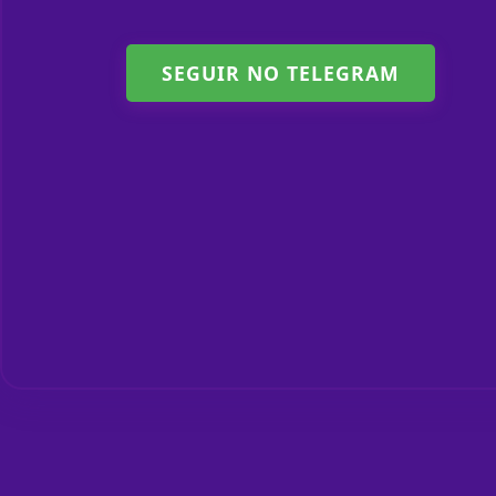
SEGUIR NO TELEGRAM