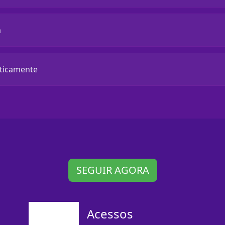
a
aticamente
SEGUIR AGORA
Acessos