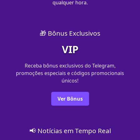
qualquer hora.
🎁 Bônus Exclusivos
VIP
Receba bônus exclusivos do Telegram,
promoções especiais e códigos promocionais
únicos!
Ver Bônus
📢 Notícias em Tempo Real