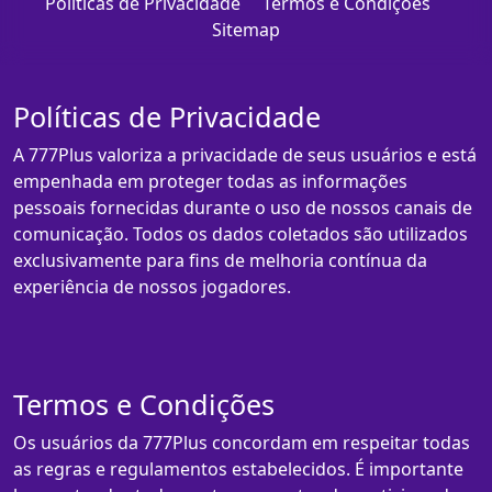
Políticas de Privacidade
Termos e Condições
Sitemap
Políticas de Privacidade
A 777Plus valoriza a privacidade de seus usuários e está
empenhada em proteger todas as informações
pessoais fornecidas durante o uso de nossos canais de
comunicação. Todos os dados coletados são utilizados
exclusivamente para fins de melhoria contínua da
experiência de nossos jogadores.
Termos e Condições
Os usuários da 777Plus concordam em respeitar todas
as regras e regulamentos estabelecidos. É importante