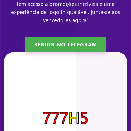
tem acesso a promoções incríveis e uma
experiência de jogo inigualável. Junte-se aos
vencedores agora!
SEGUIR NO TELEGRAM