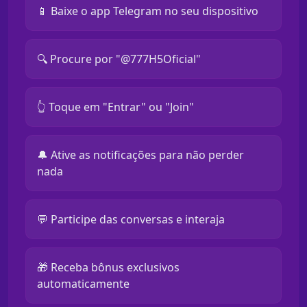
📱 Baixe o app Telegram no seu dispositivo
🔍 Procure por "@777H5Oficial"
👆 Toque em "Entrar" ou "Join"
🔔 Ative as notificações para não perder
nada
💬 Participe das conversas e interaja
🎁 Receba bônus exclusivos
automaticamente