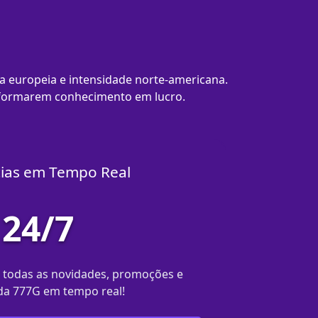
ca europeia e intensidade norte-americana.
sformarem conhecimento em lucro.
cias em Tempo Real
24/7
e todas as novidades, promoções e
da 777G em tempo real!