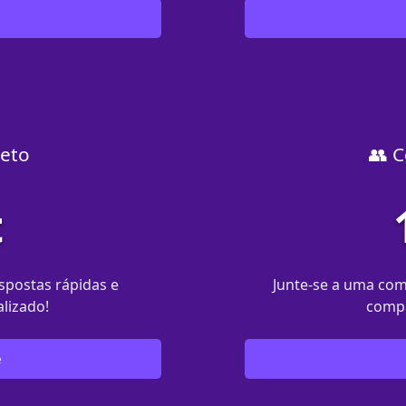
reto
👥 
t
espostas rápidas e
Junte-se a uma com
lizado!
compa
e