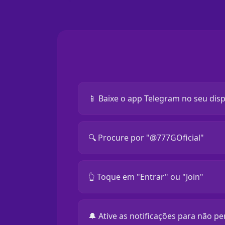
📱 Baixe o app Telegram no seu disp
🔍 Procure por "@777GOficial"
👆 Toque em "Entrar" ou "Join"
🔔 Ative as notificações para não p