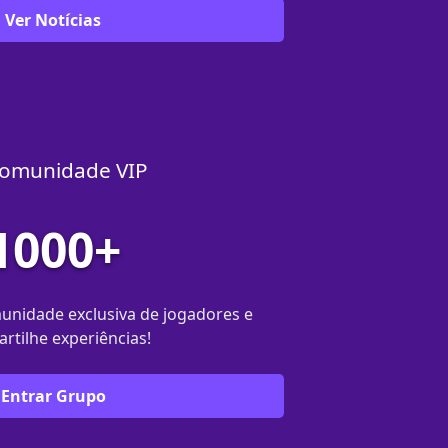
Ver Notícias
Comunidade VIP
1000+
unidade exclusiva de jogadores e
rtilhe experiências!
Entrar Grupo