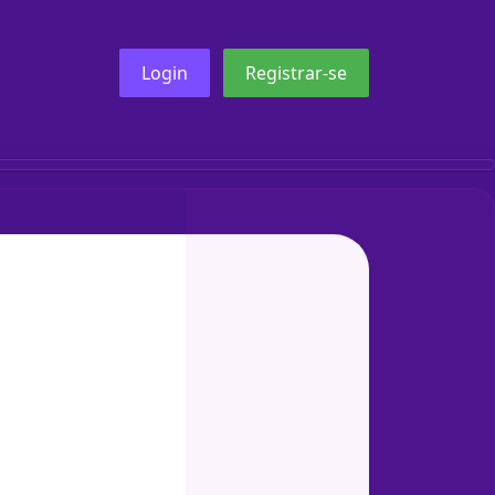
Login
Registrar-se