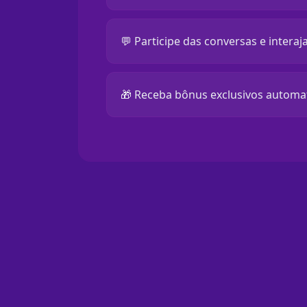
💬 Participe das conversas e interaj
🎁 Receba bônus exclusivos autom