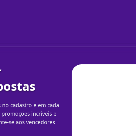
r
postas
 no cadastro e em cada
 promoções incríveis e
unte-se aos vencedores