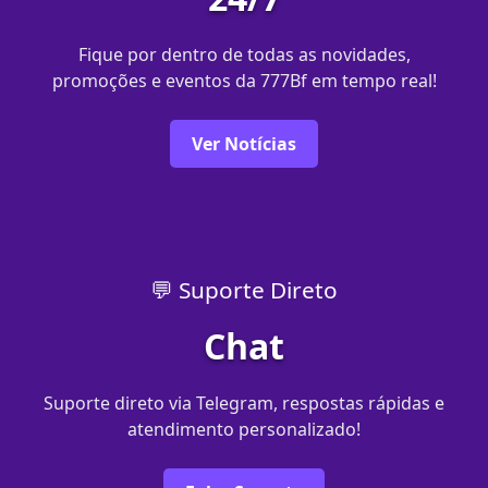
Fique por dentro de todas as novidades,
promoções e eventos da 777Bf em tempo real!
Ver Notícias
💬 Suporte Direto
Chat
Suporte direto via Telegram, respostas rápidas e
atendimento personalizado!