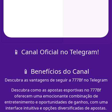
📱 Canal Oficial no Telegram!
📱 Benefícios do Canal
Descubra as vantagens de seguir a 777Bf no Telegram
Descubra como as apostas esportivas no 777Bf
oferecem uma emocionante combinação de
entretenimento e oportunidades de ganhos, com uma
interface intuitiva e opções diversificadas de apostas.