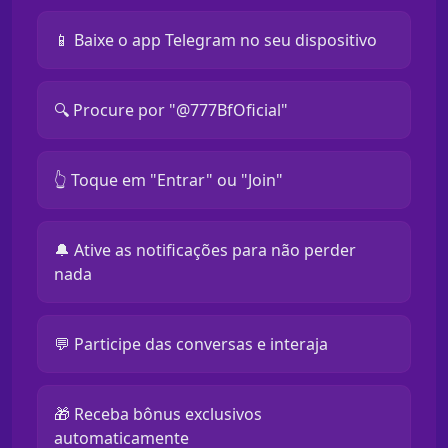
📱 Baixe o app Telegram no seu dispositivo
🔍 Procure por "@777BfOficial"
👆 Toque em "Entrar" ou "Join"
🔔 Ative as notificações para não perder
nada
💬 Participe das conversas e interaja
🎁 Receba bônus exclusivos
automaticamente