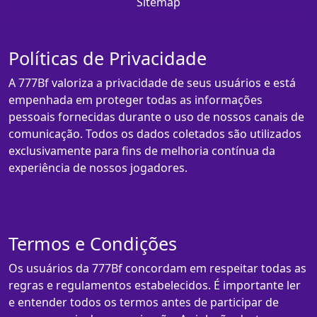
Sitemap
Políticas de Privacidade
A 777Bf valoriza a privacidade de seus usuários e está
empenhada em proteger todas as informações
pessoais fornecidas durante o uso de nossos canais de
comunicação. Todos os dados coletados são utilizados
exclusivamente para fins de melhoria contínua da
experiência de nossos jogadores.
Termos e Condições
Os usuários da 777Bf concordam em respeitar todas as
regras e regulamentos estabelecidos. É importante ler
e entender todos os termos antes de participar de