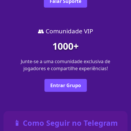
Falar Suporte
👥 Comunidade VIP
1000+
Junte-se a uma comunidade exclusiva de
jogadores e compartilhe experiências!
Entrar Grupo
📱 Como Seguir no Telegram