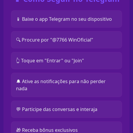
📱 Baixe o app Telegram no seu dispositivo
🔍 Procure por "@7766 WinOficial"
👆 Toque em "Entrar" ou "Join"
🔔 Ative as notificações para não perder
nada
💬 Participe das conversas e interaja
🎁 Receba bônus exclusivos