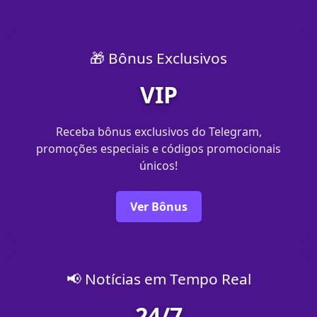
🎁 Bônus Exclusivos
VIP
Receba bônus exclusivos do Telegram,
promoções especiais e códigos promocionais
únicos!
Ver Bônus
📢 Notícias em Tempo Real
24/7