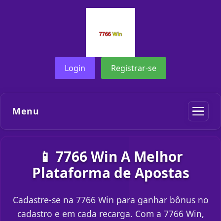
Login
Registrar-se
Menu
📱 7766 Win A Melhor
Plataforma de Apostas
Cadastre-se na 7766 Win para ganhar bônus no
cadastro e em cada recarga. Com a 7766 Win,