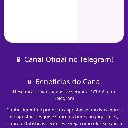
📱 Canal Oficial no Telegram!
📱 Benefícios do Canal
Descubra as vantagens de seguir a 771B Vip no
Telegram
Conhecimento é poder nas apostas esportivas. Antes
de apostar, pesquise sobre os times ou jogadores,
confira estatísticas recentes e veja como eles se saíram