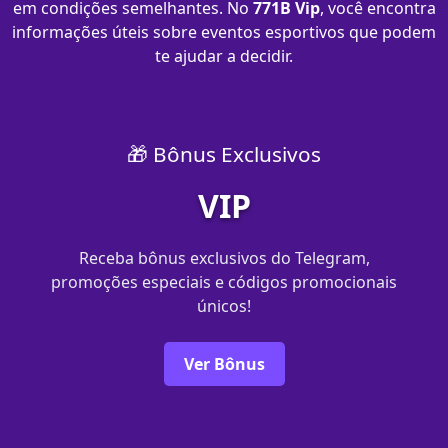
em condições semelhantes. No
771B Vip
, você encontra
informações úteis sobre eventos esportivos que podem
te ajudar a decidir.
🎁 Bônus Exclusivos
VIP
Receba bônus exclusivos do Telegram,
promoções especiais e códigos promocionais
únicos!
Ver Bônus