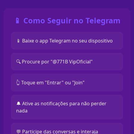
📱 Como Seguir no Telegram
📱 Baixe o app Telegram no seu dispositivo
🔍 Procure por "@771B VipOficial"
👆 Toque em "Entrar" ou "Join"
🔔 Ative as notificações para não perder
nada
💬 Participe das conversas e interaja