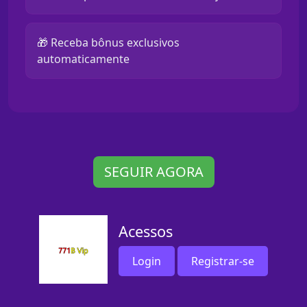
🎁 Receba bônus exclusivos
automaticamente
SEGUIR AGORA
Acessos
Login
Registrar-se