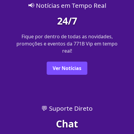
📢 Notícias em Tempo Real
24/7
Fique por dentro de todas as novidades,
promoções e eventos da 771B Vip em tempo
real!
Ver Notícias
💬 Suporte Direto
Chat