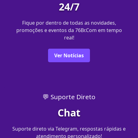
24/7
Fique por dentro de todas as novidades,
promoções e eventos da 76Br.Com em tempo
real!
Ver Notícias
💬 Suporte Direto
Chat
Suporte direto via Telegram, respostas rápidas e
atendimento personalizado!