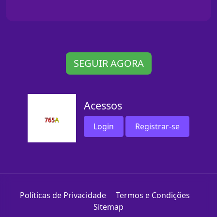
SEGUIR AGORA
Acessos
Login
Registrar-se
Políticas de Privacidade
Termos e Condições
Sitemap