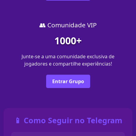
👥 Comunidade VIP
1000+
Junte-se a uma comunidade exclusiva de
jogadores e compartilhe experiências!
Entrar Grupo
📱 Como Seguir no Telegram