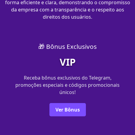
forma eficiente e clara, demonstrando o compromisso
da empresa com a transparência e o respeito aos
direitos dos usuários.
🎁 Bônus Exclusivos
VIP
Receba bônus exclusivos do Telegram,
promoções especiais e códigos promocionais
únicos!
Ver Bônus