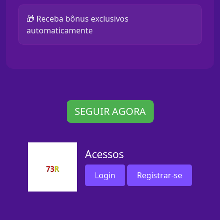
🎁 Receba bônus exclusivos
automaticamente
SEGUIR AGORA
Acessos
Login
Registrar-se