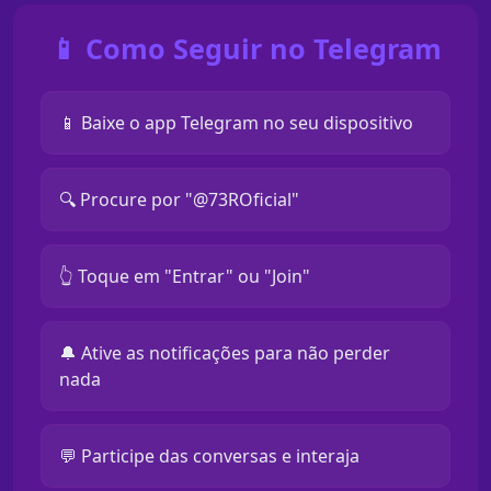
📱 Como Seguir no Telegram
📱 Baixe o app Telegram no seu dispositivo
🔍 Procure por "@73ROficial"
👆 Toque em "Entrar" ou "Join"
🔔 Ative as notificações para não perder
nada
💬 Participe das conversas e interaja