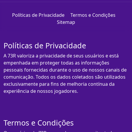
Políticas de Privacidade
Termos e Condições
Sitemap
Políticas de Privacidade
A 73R valoriza a privacidade de seus usuários e está
empenhada em proteger todas as informações
pessoais fornecidas durante o uso de nossos canais de
comunicação. Todos os dados coletados são utilizados
exclusivamente para fins de melhoria contínua da
experiência de nossos jogadores.
Termos e Condições