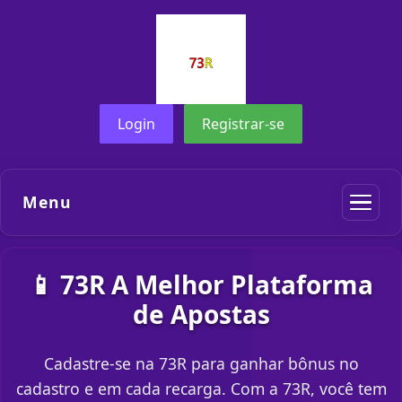
Login
Registrar-se
Menu
📱 73R A Melhor Plataforma
de Apostas
Cadastre-se na 73R para ganhar bônus no
cadastro e em cada recarga. Com a 73R, você tem