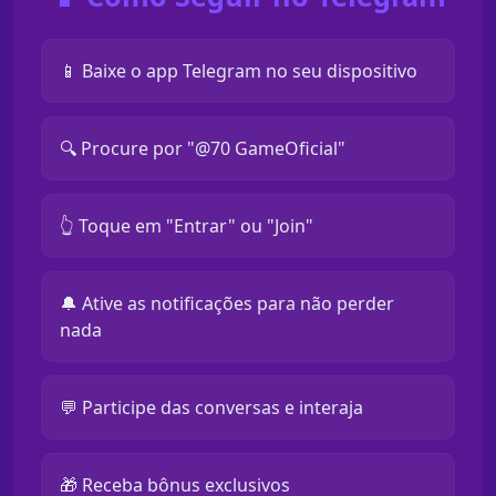
📱 Baixe o app Telegram no seu dispositivo
🔍 Procure por "@70 GameOficial"
👆 Toque em "Entrar" ou "Join"
🔔 Ative as notificações para não perder
nada
💬 Participe das conversas e interaja
🎁 Receba bônus exclusivos