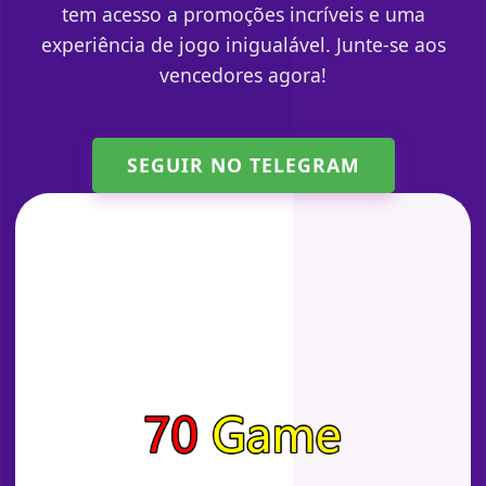
tem acesso a promoções incríveis e uma
experiência de jogo inigualável. Junte-se aos
vencedores agora!
SEGUIR NO TELEGRAM