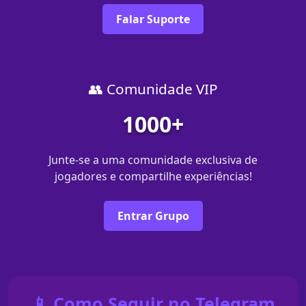
Falar Suporte
👥 Comunidade VIP
1000+
Junte-se a uma comunidade exclusiva de
jogadores e compartilhe experiências!
Entrar Grupo
📱 Como Seguir no Telegram