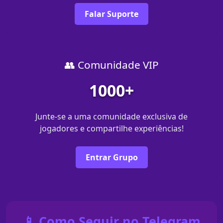
Falar Suporte
👥 Comunidade VIP
1000+
Junte-se a uma comunidade exclusiva de
jogadores e compartilhe experiências!
Entrar Grupo
📱 Como Seguir no Telegram