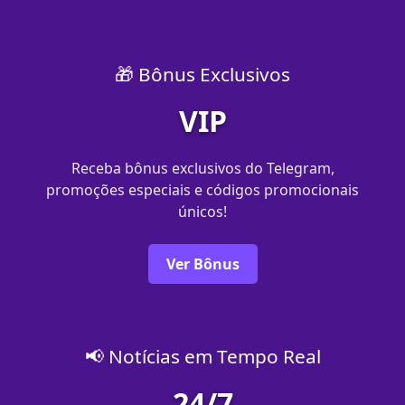
🎁 Bônus Exclusivos
VIP
Receba bônus exclusivos do Telegram,
promoções especiais e códigos promocionais
únicos!
Ver Bônus
📢 Notícias em Tempo Real
24/7