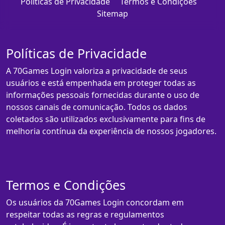
Políticas de Privacidade
Termos e Condições
Sitemap
Políticas de Privacidade
A 70Games Login valoriza a privacidade de seus
usuários e está empenhada em proteger todas as
informações pessoais fornecidas durante o uso de
nossos canais de comunicação. Todos os dados
coletados são utilizados exclusivamente para fins de
melhoria contínua da experiência de nossos jogadores.
Termos e Condições
Os usuários da 70Games Login concordam em
respeitar todas as regras e regulamentos