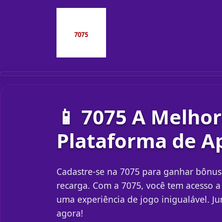
📱 7075 A Melhor
Plataforma de A
Cadastre-se na 7075 para ganhar bônus
recarga. Com a 7075, você tem acesso a
uma experiência de jogo inigualável. J
agora!