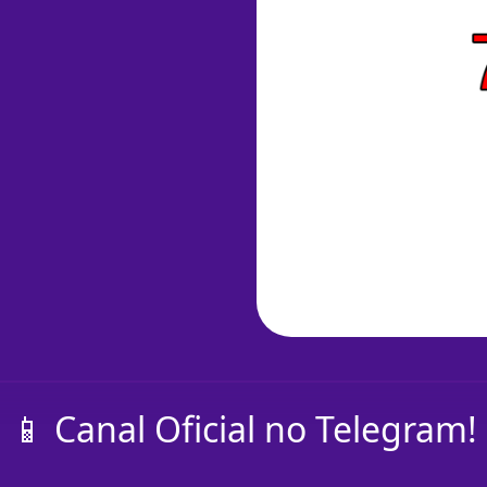
📱 Canal Oficial no Telegram!