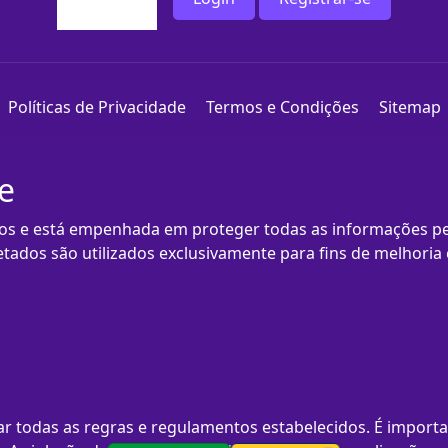
Políticas de Privacidade
Termos e Condições
Sitemap
de
rios e está empenhada em proteger todas as informações p
tados são utilizados exclusivamente para fins de melhoria
 todas as regras e regulamentos estabelecidos. É importa