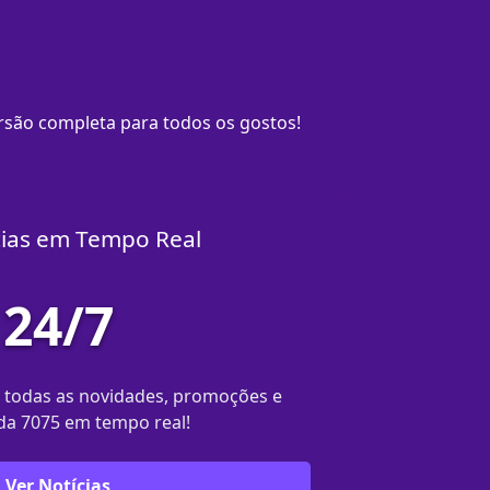
rsão completa para todos os gostos!
cias em Tempo Real
24/7
e todas as novidades, promoções e
da 7075 em tempo real!
Ver Notícias