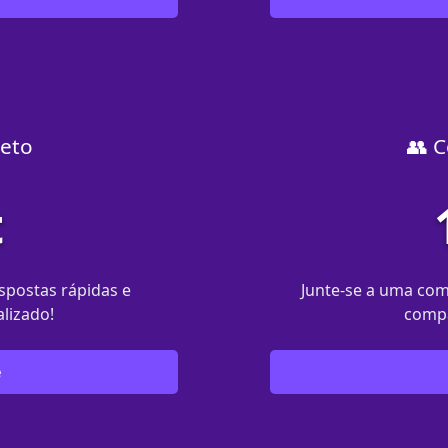
reto
👥 
t
espostas rápidas e
Junte-se a uma com
lizado!
compa
e