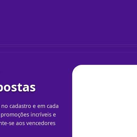
postas
 no cadastro e em cada
 promoções incríveis e
unte-se aos vencedores