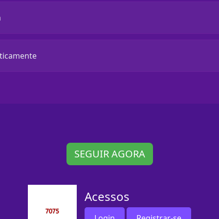
a
aticamente
SEGUIR AGORA
Acessos
Login
Registrar-se