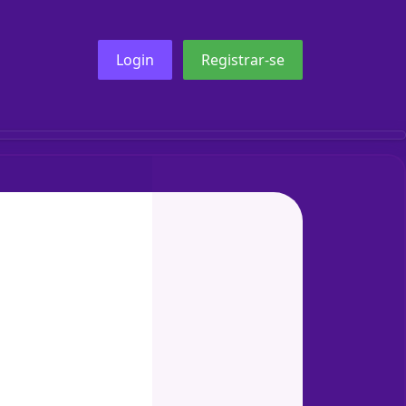
Login
Registrar-se