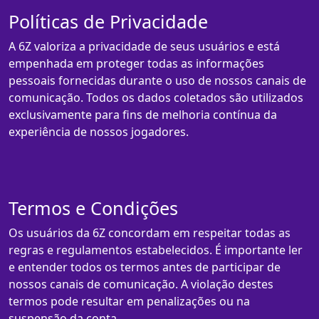
Políticas de Privacidade
A 6Z valoriza a privacidade de seus usuários e está
empenhada em proteger todas as informações
pessoais fornecidas durante o uso de nossos canais de
comunicação. Todos os dados coletados são utilizados
exclusivamente para fins de melhoria contínua da
experiência de nossos jogadores.
Termos e Condições
Os usuários da 6Z concordam em respeitar todas as
regras e regulamentos estabelecidos. É importante ler
e entender todos os termos antes de participar de
nossos canais de comunicação. A violação destes
termos pode resultar em penalizações ou na
suspensão da conta.