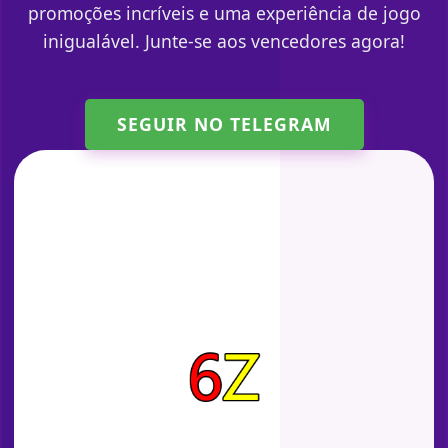
promoções incríveis e uma experiência de jogo
inigualável. Junte-se aos vencedores agora!
SEGUIR NO TELEGRAM