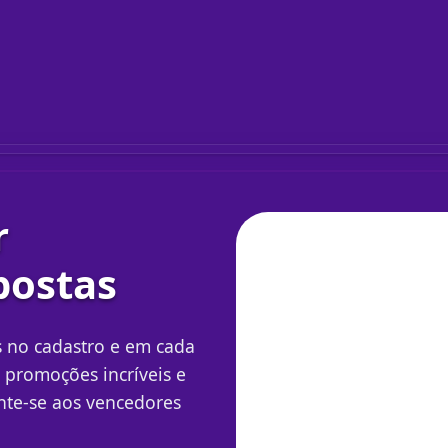
r
postas
 no cadastro e em cada
 promoções incríveis e
unte-se aos vencedores