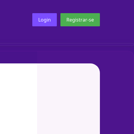
Login
Registrar-se