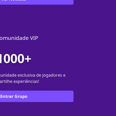
Comunidade VIP
1000+
unidade exclusiva de jogadores e
rtilhe experiências!
Entrar Grupo