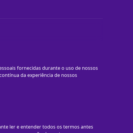
essoais fornecidas durante o uso de nossos
 contínua da experiência de nossos
nte ler e entender todos os termos antes