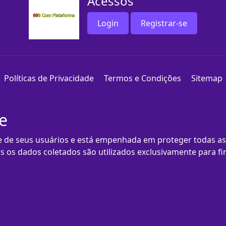
Acessos
Login
Registrar-se
Políticas de Privacidade
Termos e Condições
Sitemap
de
de de seus usuários e está empenhada em proteger todas as
 os dados coletados são utilizados exclusivamente para fi