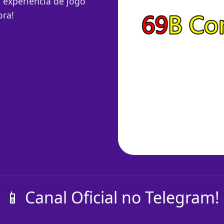
 experiência de jogo
ora!
📱 Canal Oficial no Telegram!