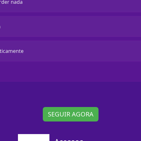
erder nada
a
aticamente
SEGUIR AGORA