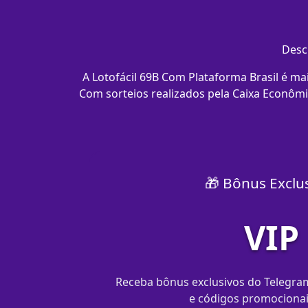
Desc
A Lotofácil 69B Com Plataforma Brasil é ma
Com sorteios realizados pela Caixa Econômi
🎁 Bônus Exclu
VIP
Receba bônus exclusivos do Telegra
e códigos promocionai