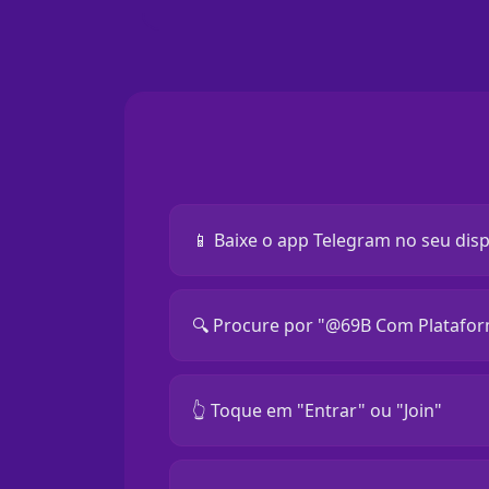
📱 Baixe o app Telegram no seu disp
🔍 Procure por "@69B Com Platafor
👆 Toque em "Entrar" ou "Join"