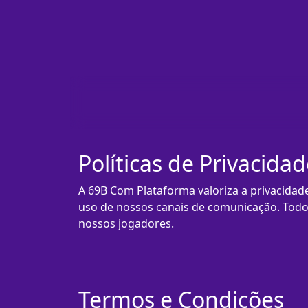
Políticas de Privacida
A 69B Com Plataforma valoriza a privacida
uso de nossos canais de comunicação. Todos
nossos jogadores.
Termos e Condições