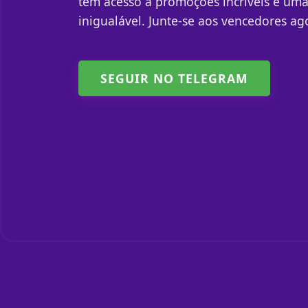
tem acesso a promoções incríveis e uma
inigualável. Junte-se aos vencedores ag
SEGUIR NO TELEGRAM