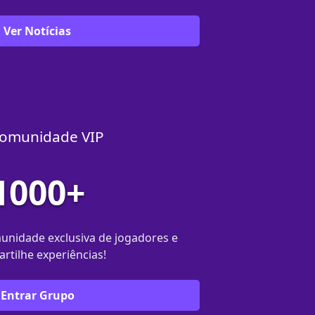
Ver Notícias
Comunidade VIP
1000+
unidade exclusiva de jogadores e
rtilhe experiências!
Entrar Grupo