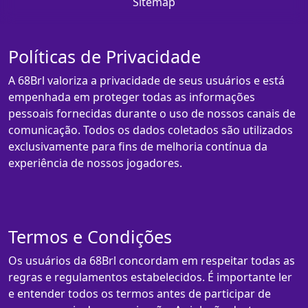
Sitemap
Políticas de Privacidade
A 68Brl valoriza a privacidade de seus usuários e está
empenhada em proteger todas as informações
pessoais fornecidas durante o uso de nossos canais de
comunicação. Todos os dados coletados são utilizados
exclusivamente para fins de melhoria contínua da
experiência de nossos jogadores.
Termos e Condições
Os usuários da 68Brl concordam em respeitar todas as
regras e regulamentos estabelecidos. É importante ler
e entender todos os termos antes de participar de