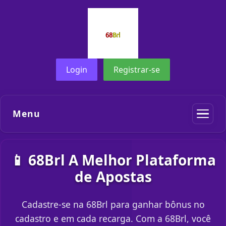
Login
Registrar-se
Menu
📱 68Brl A Melhor Plataforma
de Apostas
Cadastre-se na 68Brl para ganhar bônus no
cadastro e em cada recarga. Com a 68Brl, você