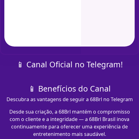
📱 Canal Oficial no Telegram!
📱 Benefícios do Canal
Descubra as vantagens de seguir a 68Brl no Telegram
Desde sua criação, a 68Brl mantém o compromisso
com o cliente e a integridade — a 68Brl Brasil inova
continuamente para oferecer uma experiência de
entretenimento mais saudável.