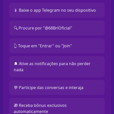
📱 Baixe o app Telegram no seu dispositivo
🔍 Procure por "@68BrlOficial"
👆 Toque em "Entrar" ou "Join"
🔔 Ative as notificações para não perder
nada
💬 Participe das conversas e interaja
🎁 Receba bônus exclusivos
automaticamente