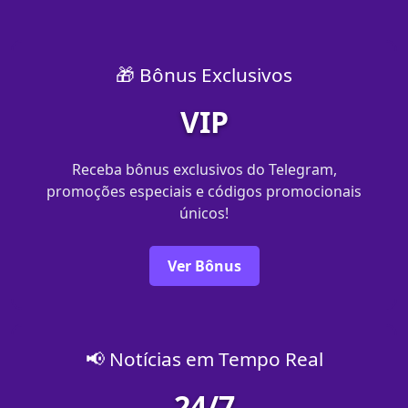
🎁 Bônus Exclusivos
VIP
Receba bônus exclusivos do Telegram,
promoções especiais e códigos promocionais
únicos!
Ver Bônus
📢 Notícias em Tempo Real
24/7