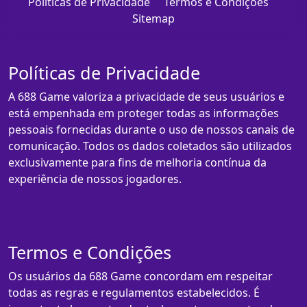
Políticas de Privacidade
Termos e Condições
Sitemap
Políticas de Privacidade
A 688 Game valoriza a privacidade de seus usuários e
está empenhada em proteger todas as informações
pessoais fornecidas durante o uso de nossos canais de
comunicação. Todos os dados coletados são utilizados
exclusivamente para fins de melhoria contínua da
experiência de nossos jogadores.
Termos e Condições
Os usuários da 688 Game concordam em respeitar
todas as regras e regulamentos estabelecidos. É