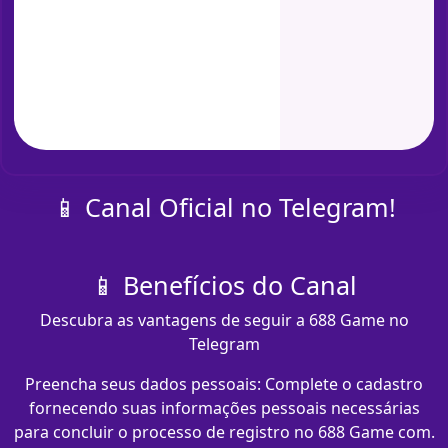
📱 Canal Oficial no Telegram!
📱 Benefícios do Canal
Descubra as vantagens de seguir a 688 Game no
Telegram
Preencha seus dados pessoais: Complete o cadastro
fornecendo suas informações pessoais necessárias
para concluir o processo de registro no 688 Game com​.