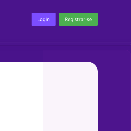
Login
Registrar-se