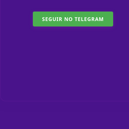
SEGUIR NO TELEGRAM