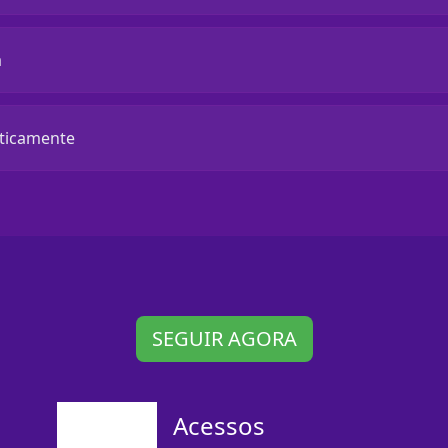
a
aticamente
SEGUIR AGORA
Acessos