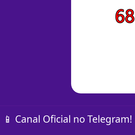
📱 Canal Oficial no Telegram!