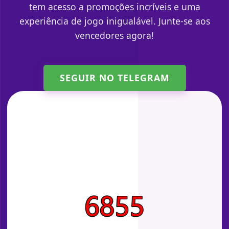
tem acesso a promoções incríveis e uma
experiência de jogo inigualável. Junte-se aos
vencedores agora!
SEGUIR NO TELEGRAM