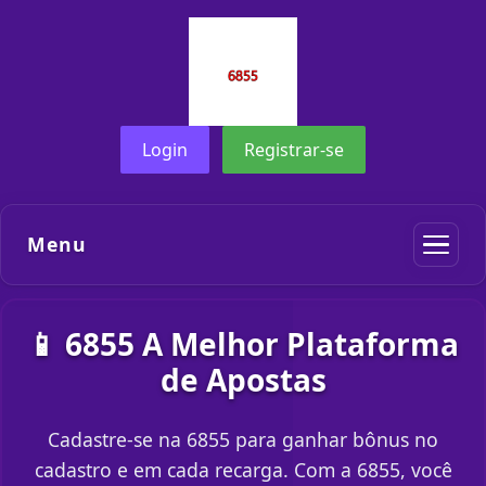
Login
Registrar-se
Menu
📱 6855 A Melhor Plataforma
de Apostas
Cadastre-se na 6855 para ganhar bônus no
cadastro e em cada recarga. Com a 6855, você