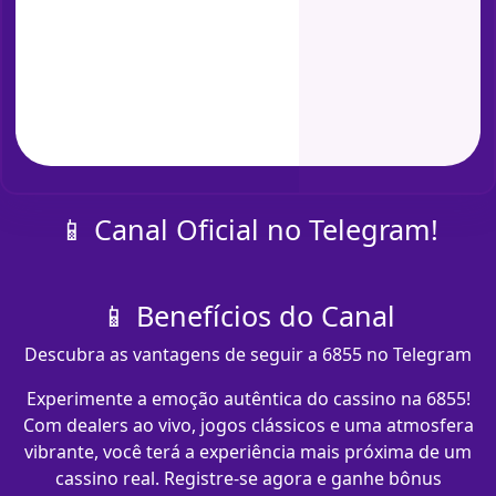
📱 Canal Oficial no Telegram!
📱 Benefícios do Canal
Descubra as vantagens de seguir a 6855 no Telegram
Experimente a emoção autêntica do cassino na 6855!
Com dealers ao vivo, jogos clássicos e uma atmosfera
vibrante, você terá a experiência mais próxima de um
cassino real. Registre-se agora e ganhe bônus