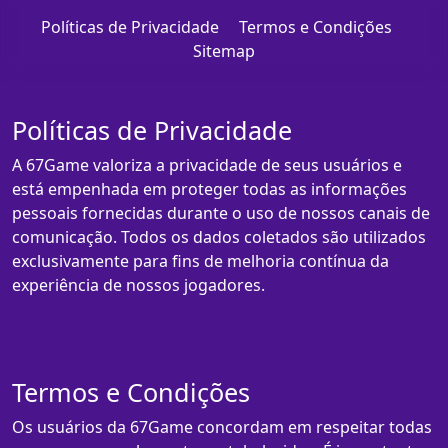
Políticas de Privacidade
Termos e Condições
Sitemap
Políticas de Privacidade
A 67Game valoriza a privacidade de seus usuários e
está empenhada em proteger todas as informações
pessoais fornecidas durante o uso de nossos canais de
comunicação. Todos os dados coletados são utilizados
exclusivamente para fins de melhoria contínua da
experiência de nossos jogadores.
Termos e Condições
Os usuários da 67Game concordam em respeitar todas