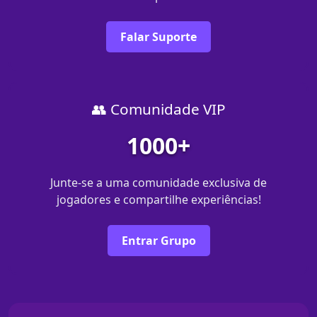
Falar Suporte
👥 Comunidade VIP
1000+
Junte-se a uma comunidade exclusiva de
jogadores e compartilhe experiências!
Entrar Grupo