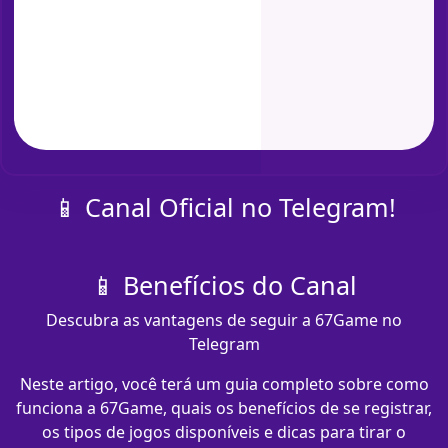
📱 Canal Oficial no Telegram!
📱 Benefícios do Canal
Descubra as vantagens de seguir a 67Game no
Telegram
Neste artigo, você terá um guia completo sobre como
funciona a 67Game, quais os benefícios de se registrar,
os tipos de jogos disponíveis e dicas para tirar o