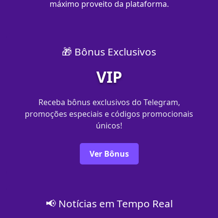
máximo proveito da plataforma.
🎁 Bônus Exclusivos
VIP
Receba bônus exclusivos do Telegram,
promoções especiais e códigos promocionais
únicos!
Ver Bônus
📢 Notícias em Tempo Real