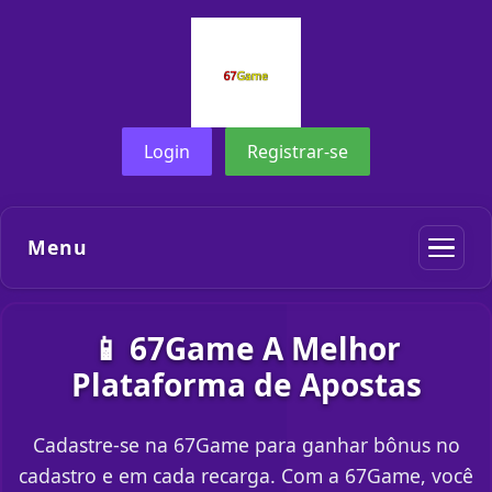
Login
Registrar-se
Menu
📱 67Game A Melhor
Plataforma de Apostas
Cadastre-se na 67Game para ganhar bônus no
cadastro e em cada recarga. Com a 67Game, você