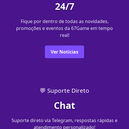
24/7
Fique por dentro de todas as novidades,
promoções e eventos da 67Game em tempo
real!
Ver Notícias
💬 Suporte Direto
Chat
Suporte direto via Telegram, respostas rápidas e
atendimento personalizado!