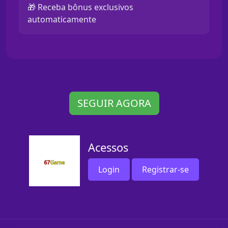
🎁 Receba bônus exclusivos
automaticamente
SEGUIR AGORA
Acessos
Login
Registrar-se