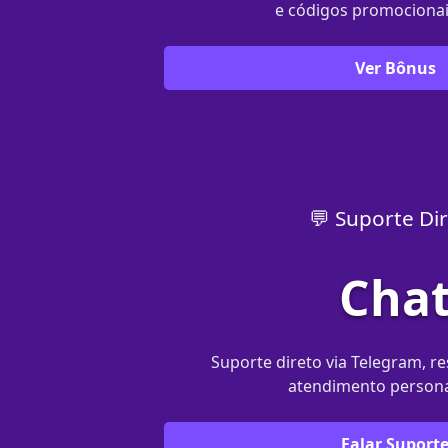
e códigos promocionai
Ver Bônus
💬 Suporte Di
Cha
Suporte direto via Telegram, r
atendimento persona
Falar Suport