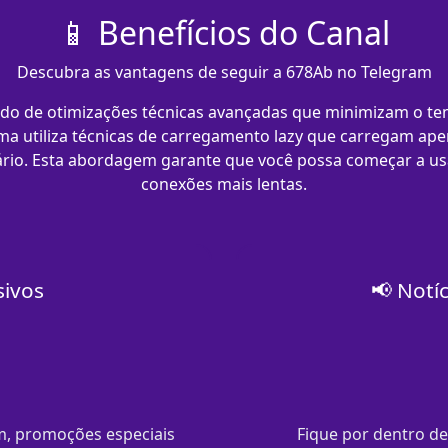
📱 Benefícios do Canal
Descubra as vantagens de seguir a 678Ab no Telegram
ado de otimizações técnicas avançadas que minimizam o
a utiliza técnicas de carregamento lazy que carregam ape
ário. Esta abordagem garante que você possa começar a u
conexões mais lentas.
sivos
📢 Notí
m, promoções especiais
Fique por dentro d