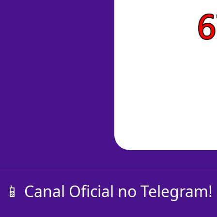
📱 Canal Oficial no Telegram!