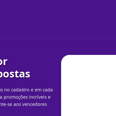
or
postas
s no cadastro e em cada
a promoções incríveis e
unte-se aos vencedores