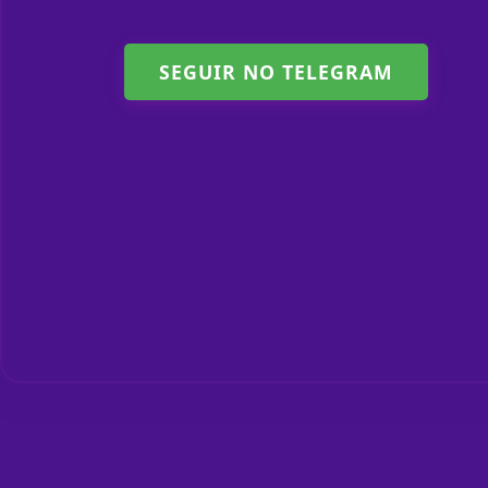
SEGUIR NO TELEGRAM