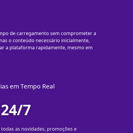
 tempo de carregamento sem comprometer a
nas o conteúdo necessário inicialmente,
sar a plataforma rapidamente, mesmo em
cias em Tempo Real
24/7
e todas as novidades, promoções e