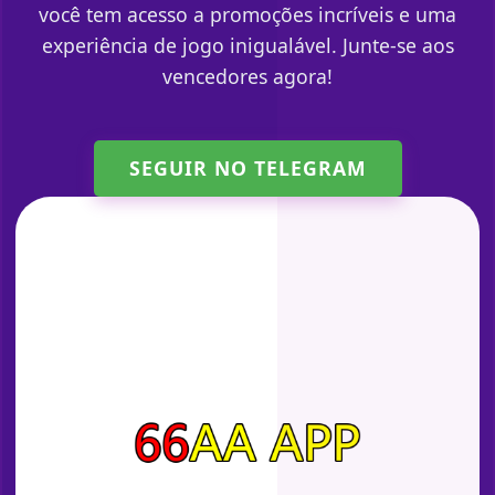
você tem acesso a promoções incríveis e uma
experiência de jogo inigualável. Junte-se aos
vencedores agora!
SEGUIR NO TELEGRAM