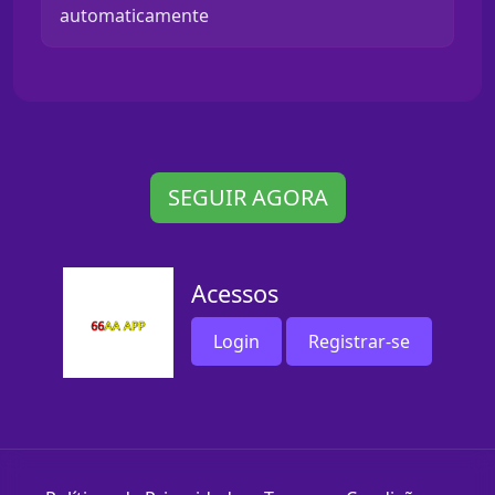
automaticamente
SEGUIR AGORA
Acessos
Login
Registrar-se