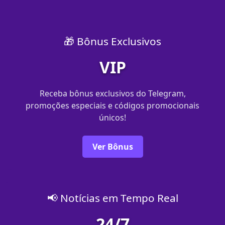
🎁 Bônus Exclusivos
VIP
Receba bônus exclusivos do Telegram,
promoções especiais e códigos promocionais
únicos!
Ver Bônus
📢 Notícias em Tempo Real
24/7