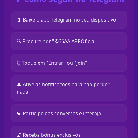
📱 Baixe o app Telegram no seu dispositivo
🔍 Procure por "@66AA APPOficial"
👆 Toque em "Entrar" ou "Join"
🔔 Ative as notificações para não perder
nada
💬 Participe das conversas e interaja
🎁 Receba bônus exclusivos