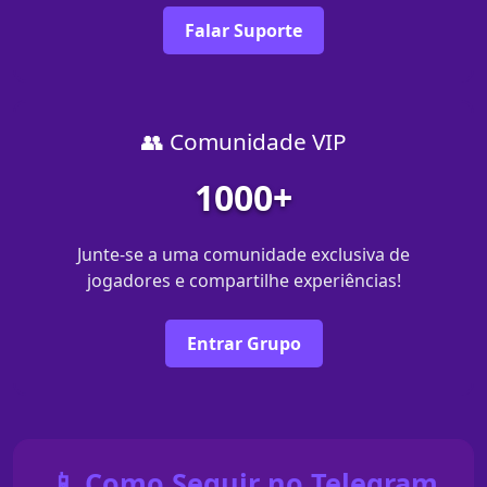
Falar Suporte
👥 Comunidade VIP
1000+
Junte-se a uma comunidade exclusiva de
jogadores e compartilhe experiências!
Entrar Grupo
📱 Como Seguir no Telegram