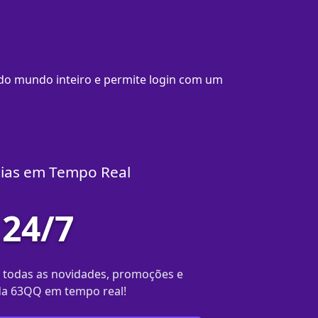
 do mundo inteiro e permite login com um
cias em Tempo Real
24/7
e todas as novidades, promoções e
da 63QQ em tempo real!