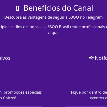
📱 Benefícios do Canal
Descubra as vantagens de seguir a 63QQ no Telegram
iplos estilos de jogos — a 63QQ Brasil reúne profissionais
clique.
sivos
📢 Notí
m, promoções especiais
Fique por dentro d
s únicos!
eventos 