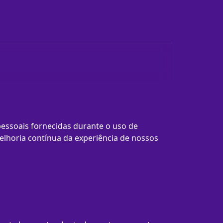
essoais fornecidas durante o uso de
elhoria contínua da experiência de nossos