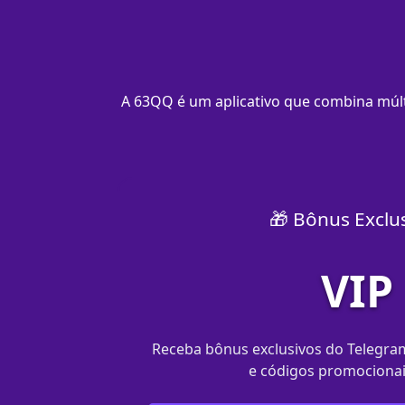
A 63QQ é um aplicativo que combina múlt
🎁 Bônus Exclu
VIP
Receba bônus exclusivos do Telegra
e códigos promocionai