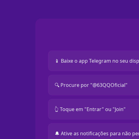
📱 Baixe o app Telegram no seu disp
🔍 Procure por "@63QQOficial"
👆 Toque em "Entrar" ou "Join"
🔔 Ative as notificações para não p