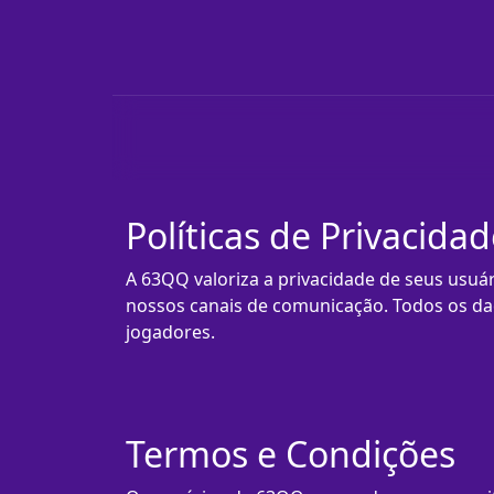
Políticas de Privacida
A 63QQ valoriza a privacidade de seus usu
nossos canais de comunicação. Todos os dad
jogadores.
Termos e Condições