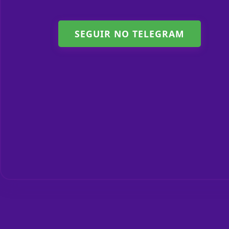
SEGUIR NO TELEGRAM