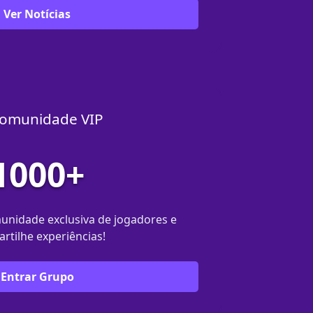
Ver Notícias
Comunidade VIP
1000+
unidade exclusiva de jogadores e
rtilhe experiências!
Entrar Grupo