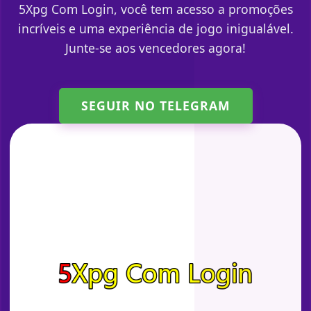
5Xpg Com Login, você tem acesso a promoções
incríveis e uma experiência de jogo inigualável.
Junte-se aos vencedores agora!
SEGUIR NO TELEGRAM