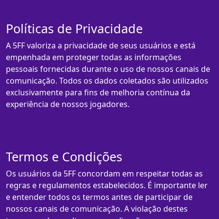
Políticas de Privacidade
A 5FF valoriza a privacidade de seus usuários e está
empenhada em proteger todas as informações
pessoais fornecidas durante o uso de nossos canais de
comunicação. Todos os dados coletados são utilizados
exclusivamente para fins de melhoria contínua da
experiência de nossos jogadores.
Termos e Condições
Os usuários da 5FF concordam em respeitar todas as
regras e regulamentos estabelecidos. É importante ler
e entender todos os termos antes de participar de
nossos canais de comunicação. A violação destes