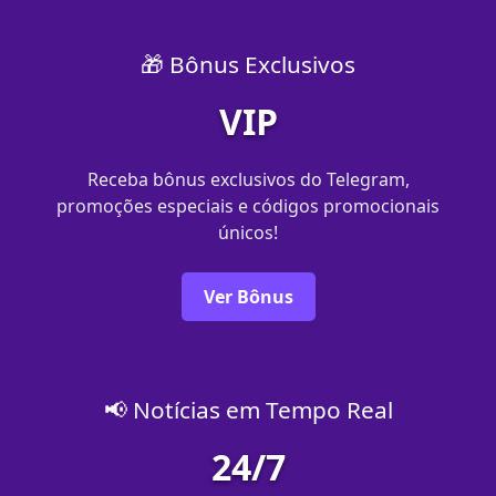
🎁 Bônus Exclusivos
VIP
Receba bônus exclusivos do Telegram,
promoções especiais e códigos promocionais
únicos!
Ver Bônus
📢 Notícias em Tempo Real
24/7