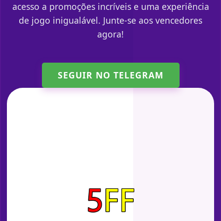
acesso a promoções incríveis e uma experiência
de jogo inigualável. Junte-se aos vencedores
agora!
SEGUIR NO TELEGRAM