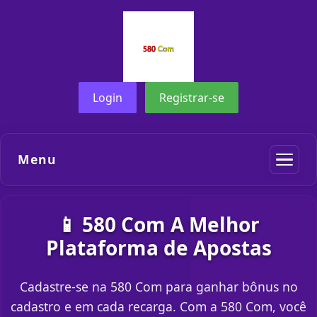
Login
Registrar-se
Menu
📱 580 Com A Melhor
Plataforma de Apostas
Cadastre-se na 580 Com para ganhar bônus no
cadastro e em cada recarga. Com a 580 Com, você