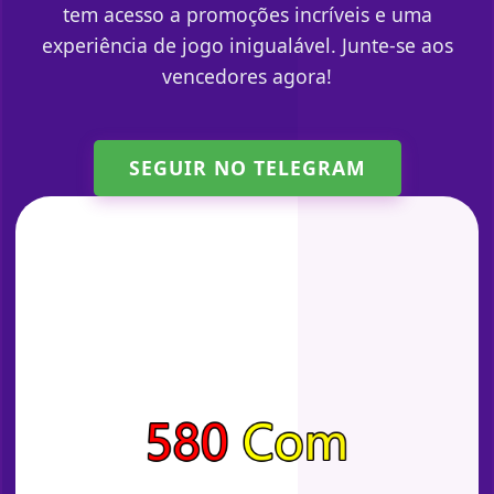
tem acesso a promoções incríveis e uma
experiência de jogo inigualável. Junte-se aos
vencedores agora!
SEGUIR NO TELEGRAM