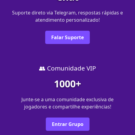
Suporte direto via Telegram, respostas rápidas e
atendimento personalizado!
Falar Suporte
👥 Comunidade VIP
1000+
Junte-se a uma comunidade exclusiva de
jogadores e compartilhe experiências!
Entrar Grupo