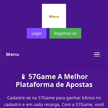
Login
Registrar-se
Menu
📱 57Game A Melhor
Plataforma de Apostas
Cadastre-se na 57Game para ganhar bônus no
cadastro e em cada recarga. Com a 57Game, você