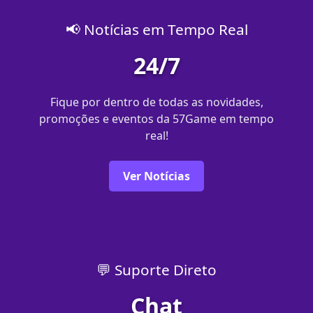
📢 Notícias em Tempo Real
24/7
Fique por dentro de todas as novidades,
promoções e eventos da 57Game em tempo
real!
Ver Notícias
💬 Suporte Direto
Chat