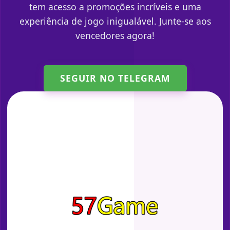
tem acesso a promoções incríveis e uma
experiência de jogo inigualável. Junte-se aos
vencedores agora!
SEGUIR NO TELEGRAM