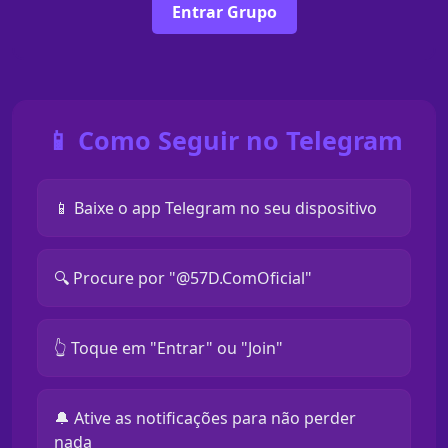
Entrar Grupo
📱 Como Seguir no Telegram
📱 Baixe o app Telegram no seu dispositivo
🔍 Procure por "@57D.ComOficial"
👆 Toque em "Entrar" ou "Join"
🔔 Ative as notificações para não perder
nada