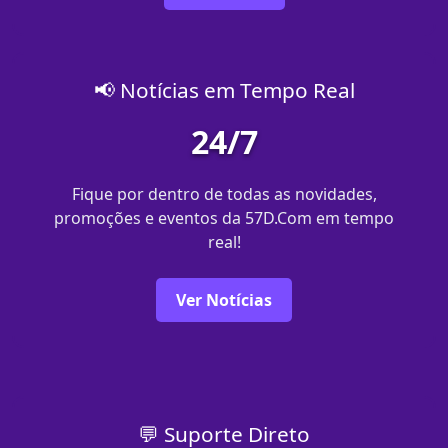
📢 Notícias em Tempo Real
24/7
Fique por dentro de todas as novidades,
promoções e eventos da 57D.Com em tempo
real!
Ver Notícias
💬 Suporte Direto