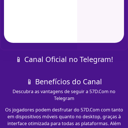
📱 Canal Oficial no Telegram!
📱 Benefícios do Canal
Descubra as vantagens de seguir a 57D.Com no
Telegram
Os jogadores podem desfrutar do 57D.Com com​ tanto
em dispositivos móveis quanto no desktop, graças à
interface otimizada para todas as plataformas. Além