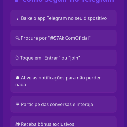
📱 Baixe o app Telegram no seu dispositivo
🔍 Procure por "@57Ak.ComOficial"
👆 Toque em "Entrar" ou "Join"
🔔 Ative as notificações para não perder
nada
💬 Participe das conversas e interaja
🎁 Receba bônus exclusivos