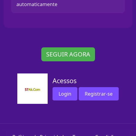
automaticamente
SEGUIR AGORA
Acessos
Login
Registrar-se