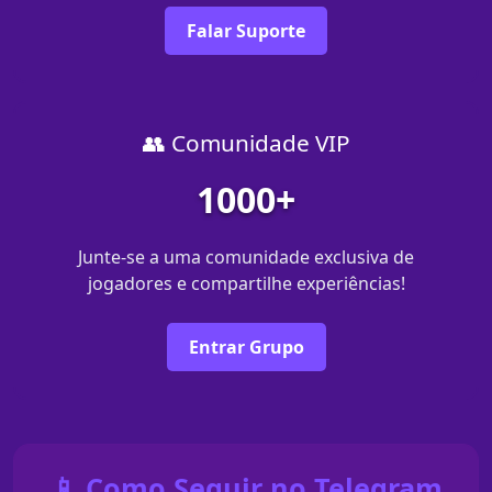
Falar Suporte
👥 Comunidade VIP
1000+
Junte-se a uma comunidade exclusiva de
jogadores e compartilhe experiências!
Entrar Grupo
📱 Como Seguir no Telegram