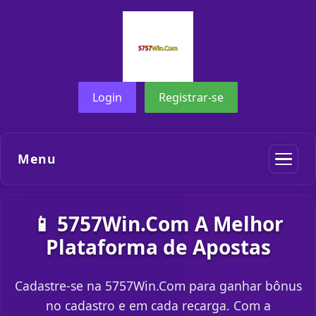
Login
Registrar-se
Menu
📱 5757Win.Com A Melhor
Plataforma de Apostas
Cadastre-se na 5757Win.Com para ganhar bônus
no cadastro e em cada recarga. Com a